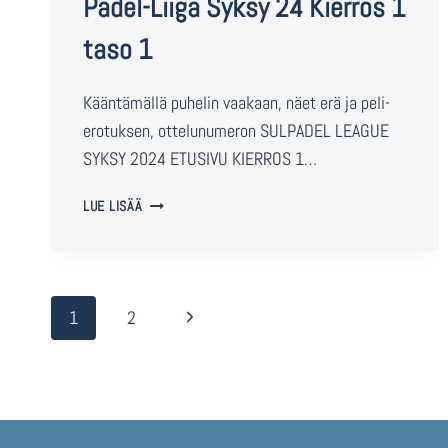
Padel-Liiga Syksy 24 Kierros 1
taso 1
Kääntämällä puhelin vaakaan, näet erä ja peli-
erotuksen, ottelunumeron SULPADEL LEAGUE
SYKSY 2024 ETUSIVU KIERROS 1…
LUE LISÄÄ
1
2