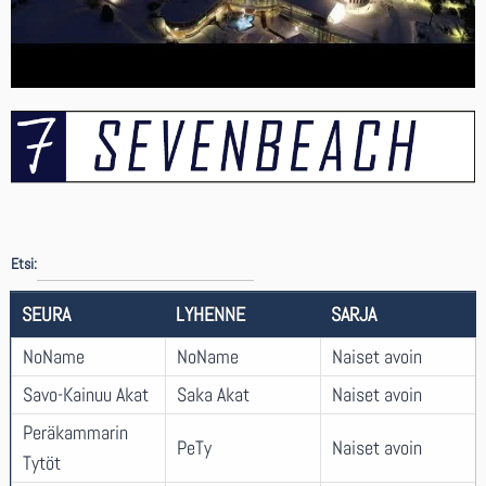
Etsi:
SEURA
LYHENNE
SARJA
NoName
NoName
Naiset avoin
Savo-Kainuu Akat
Saka Akat
Naiset avoin
Peräkammarin
PeTy
Naiset avoin
Tytöt