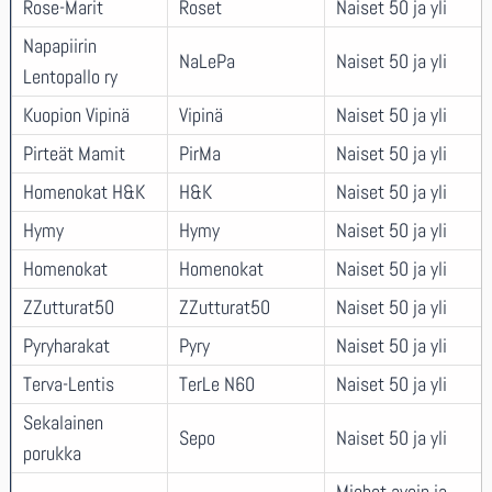
Rose-Marit
Roset
Naiset 50 ja yli
Napapiirin
NaLePa
Naiset 50 ja yli
Lentopallo ry
Kuopion Vipinä
Vipinä
Naiset 50 ja yli
Pirteät Mamit
PirMa
Naiset 50 ja yli
Homenokat H&K
H&K
Naiset 50 ja yli
Hymy
Hymy
Naiset 50 ja yli
Homenokat
Homenokat
Naiset 50 ja yli
ZZutturat50
ZZutturat50
Naiset 50 ja yli
Pyryharakat
Pyry
Naiset 50 ja yli
Terva-Lentis
TerLe N60
Naiset 50 ja yli
Sekalainen
Sepo
Naiset 50 ja yli
porukka
Miehet avoin ja