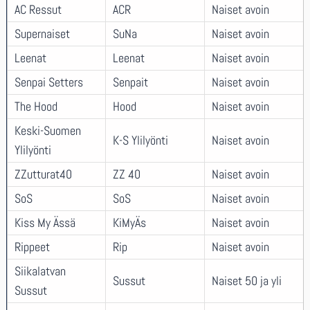
AC Ressut
ACR
Naiset avoin
Supernaiset
SuNa
Naiset avoin
Leenat
Leenat
Naiset avoin
Senpai Setters
Senpait
Naiset avoin
The Hood
Hood
Naiset avoin
Keski-Suomen
K-S Ylilyönti
Naiset avoin
Ylilyönti
ZZutturat40
ZZ 40
Naiset avoin
SoS
SoS
Naiset avoin
Kiss My Ässä
KiMyÄs
Naiset avoin
Rippeet
Rip
Naiset avoin
Siikalatvan
Sussut
Naiset 50 ja yli
Sussut