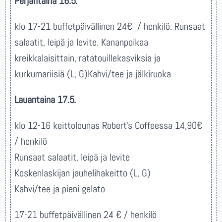
Perjantaina 16.5.
klo 17-21
buffet
päivällinen
24€ / henkilö. Runsaat
salaatit, leipä ja levite.
Kananpoikaa
kreikkalaisittain, ratatouillekasviksia ja
kurkumariisiä (L, G)Kahvi/tee ja jälkiruoka
Lauantaina 17.5.
klo 12-16 keittolounas Robert’s Coffeessa 14,90€
/ henkilö
Run
saat salaatit, leipä ja levite
Koskenlaskijan jauhelihakeitto (L, G)
Kahvi/tee ja pieni gelato
17-21
buffet
päivällinen
24 € / henkilö