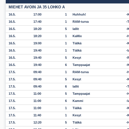
MIEHET AVOIN JA 35 LOHKO A
16.5.
17:00
1
Huhhuh!
16.5.
17:40
1
RAM-turva
16.5.
18:20
5
lallit
K
16.5.
18:20
1
KaMix
16.5.
19:00
1
Tiälkä
16.5.
19:40
1
Tiälkä
l
16.5.
19:40
5
Kesyt
16.5.
19:40
6
Tamppaajat
17.5.
09:40
1
RAM-turva
17.5.
09:40
5
Kesyt
17.5.
09:40
6
lallit
17.5.
11:00
5
Tamppaajat
17.5.
11:00
6
Kammi
l
17.5.
11:00
1
Tiälkä
17.5.
11:40
1
Kesyt
17.5.
12:20
5
Tiälkä