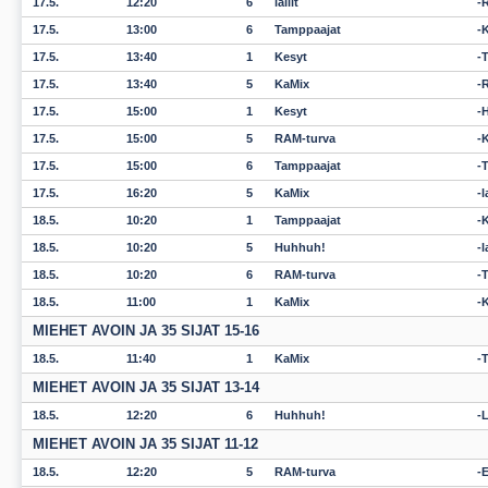
17.5.
12:20
6
lallit
17.5.
13:00
6
Tamppaajat
17.5.
13:40
1
Kesyt
T
17.5.
13:40
5
KaMix
17.5.
15:00
1
Kesyt
17.5.
15:00
5
RAM-turva
17.5.
15:00
6
Tamppaajat
T
17.5.
16:20
5
KaMix
l
18.5.
10:20
1
Tamppaajat
K
18.5.
10:20
5
Huhhuh!
l
18.5.
10:20
6
RAM-turva
T
18.5.
11:00
1
KaMix
MIEHET AVOIN JA 35 SIJAT 15-16
18.5.
11:40
1
KaMix
MIEHET AVOIN JA 35 SIJAT 13-14
18.5.
12:20
6
Huhhuh!
MIEHET AVOIN JA 35 SIJAT 11-12
18.5.
12:20
5
RAM-turva