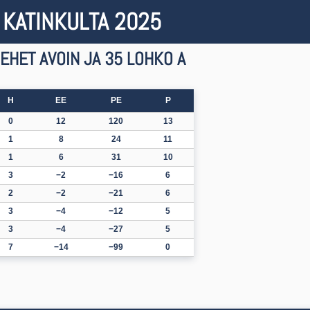
KATINKULTA 2025
EHET AVOIN JA 35 LOHKO A
H
EE
PE
P
0
12
120
13
1
8
24
11
1
6
31
10
3
−2
−16
6
2
−2
−21
6
3
−4
−12
5
3
−4
−27
5
7
−14
−99
0