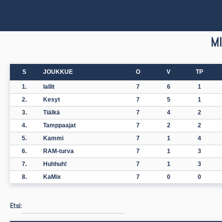
MI
S
JOUKKUE
O
V
TP
1.
lallit
7
6
1
2.
Kesyt
7
5
1
3.
Tiälkä
7
4
2
4.
Tamppaajat
7
2
2
5.
Kammi
7
1
4
6.
RAM-turva
7
1
3
7.
Huhhuh!
7
1
3
8.
KaMix
7
0
0
Etsi: