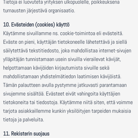
Tietoja ei luovuteta yrityksen ulkopuolelle, poikkeuksena
turnausten järjestävä organisaatio.
10. Evästeiden (cookies) käyttö
Käytämme sivuillamme ns. cookie-toimintoa eli evästeitä.
Eväste on pieni, käyttäjän tietokoneelle lähetettävä ja siellä
säilytettävä tekstitiedosto, joka mahdollistaa internet-sivujen
ylläpitäjän tunnistamaan usein sivuilla vierailevat kävijät,
helpottamaan kävijöiden kirjautumista sivuille sekä
mahdollistamaan yhdistelmätiedon laatimisen kävijöistä.
Tämän palautteen avulla pystymme jatkuvasti parantamaan
sivujemme sisältöä. Evästeet eivät vahingoita käyttäjien
tietokoneita tai tiedostoja. Käytämme niitä siten, että voimme
tarjota asiakkaillemme kunkin yksilöityjen tarpeiden mukaisia
tietoja ja palveluita.
11. Rekisterin suojaus