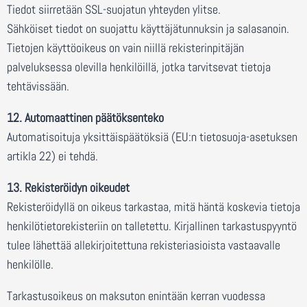
Tiedot siirretään SSL-suojatun yhteyden ylitse.
Sähköiset tiedot on suojattu käyttäjätunnuksin ja salasanoin.
Tietojen käyttöoikeus on vain niillä rekisterinpitäjän
palveluksessa olevilla henkilöillä, jotka tarvitsevat tietoja
tehtävissään.
12. Automaattinen päätöksenteko
Automatisoituja yksittäispäätöksiä (EU:n tietosuoja-asetuksen
artikla 22) ei tehdä.
13. Rekisteröidyn oikeudet
Rekisteröidyllä on oikeus tarkastaa, mitä häntä koskevia tietoja
henkilötietorekisteriin on talletettu. Kirjallinen tarkastuspyyntö
tulee lähettää allekirjoitettuna rekisteriasioista vastaavalle
henkilölle.
Tarkastusoikeus on maksuton enintään kerran vuodessa