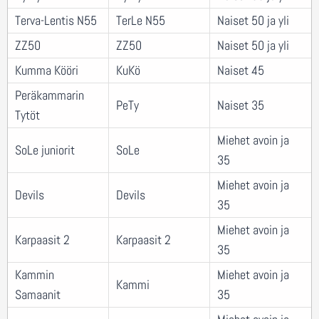
Terva-Lentis N55
TerLe N55
Naiset 50 ja yli
ZZ50
ZZ50
Naiset 50 ja yli
Kumma Kööri
KuKö
Naiset 45
Peräkammarin
PeTy
Naiset 35
Tytöt
Miehet avoin ja
SoLe juniorit
SoLe
35
Miehet avoin ja
Devils
Devils
35
Miehet avoin ja
Karpaasit 2
Karpaasit 2
35
Kammin
Miehet avoin ja
Kammi
Samaanit
35