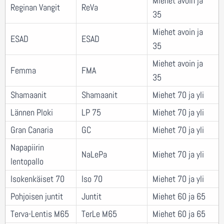
Miehet avoin ja
Reginan Vangit
ReVa
35
Miehet avoin ja
ESAD
ESAD
35
Miehet avoin ja
Femma
FMA
35
Shamaanit
Shamaanit
Miehet 70 ja yli
Lännen Ploki
LP 75
Miehet 70 ja yli
Gran Canaria
GC
Miehet 70 ja yli
Napapiirin
NaLePa
Miehet 70 ja yli
lentopallo
Isokenkäiset 70
Iso 70
Miehet 70 ja yli
Pohjoisen juntit
Juntit
Miehet 60 ja 65
Terva-Lentis M65
TerLe M65
Miehet 60 ja 65