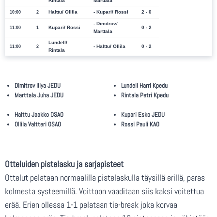
Rintala
Marttala
Halttu/ Ollila
Kupari/ Rossi
2 - 0
10:00
2
Dimitrov/
Kupari/ Rossi
0 - 2
11:00
1
Marttala
Lundell/
Halttu/ Ollila
0 - 2
11:00
2
Rintala
Dimitrov Iliya JEDU
Lundell Harri Kpedu
Marttala Juha JEDU
Rintala Petri Kpedu
Halttu Jaakko OSAO
Kupari Esko JEDU
Ollila Valtteri OSAO
Rossi Pauli KAO
Otteluiden pistelasku ja sarjapisteet
Ottelut pelataan normaalilla pistelaskulla täysillä erillä, paras
kolmesta systeemillä. Voittoon vaaditaan siis kaksi voitettua
erää. Erien ollessa 1-1 pelataan tie-break joka korvaa