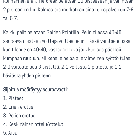
kolmannen erän. Tie-break pelataan 10 pisteeseen ja vähintään
2 pisteen erolla. Kolmas erä merkataan aina tulospalveluun 7-6
tai 6-7.
Kaikki pelit pelataan Golden Pointilla. Pelin ollessa 40-40,
seuraavan pisteen voittaja voittaa pelin. Tässä vaihtoehdossa
kun tilanne on 40-40, vastaanottava joukkue saa päättää
kumpaan ruutuun, eli kenelle pelaajalle viimeinen syöttö tulee.
2-0 voitosta saa 3 pistettä, 2-1 voitosta 2 pistettä ja 1-2
häviöstä yhden pisteen.
Sijoitus määräytyy seuraavasti:
1. Pisteet
2. Erien erotus
3. Pelien erotus
4. Keskinäinen ottelu/ottelut
5. Arpa