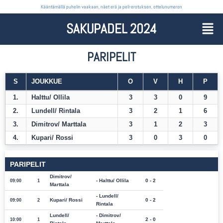
Kääntämällä puhelin vaakaan, näet erä ja peli-erotuksen, ottelunumeron
SAKUPADEL 2024
PARIPELIT
S
JOUKKUE
O
V
H
P
1.
Halttu/ Ollila
3
3
0
9
2.
Lundell/ Rintala
3
2
1
6
3.
Dimitrov/ Marttala
3
1
2
3
4.
Kupari/ Rossi
3
0
3
0
PARIPELIT
Dimitrov/
Halttu/ Ollila
0 - 2
09:00
1
Marttala
Lundell/
Kupari/ Rossi
0 - 2
09:00
2
Rintala
Lundell/
Dimitrov/
2 - 0
10:00
1