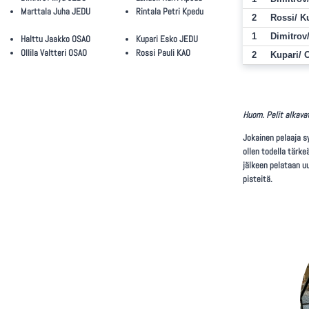
Marttala Juha JEDU
Rintala Petri Kpedu
2
Rossi/ K
1
Dimitrov/
Halttu Jaakko OSAO
Kupari Esko JEDU
Ollila Valtteri OSAO
Rossi Pauli KAO
2
Kupari/ O
Huom. Pelit alkava
Jokainen pelaaja s
ollen todella tärke
jälkeen pelataan uu
pisteitä.