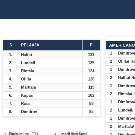
S
PELAAJA
P
AMERICANO
1
Dimitrov
1.
Halttu
133
2
Ollila/ Ha
2.
Lundell
125
1
Dimitrov
3.
Rintala
124
2
Halttu/ R
4.
Ollila
120
1
Dimitrov/
5.
Marttala
119
2
Rintala/ 
6.
Kupari
102
1
Dimitrov/
7.
Rossi
88
2
Lundell/ 
8.
Dimitrov
85
1
Dimitrov/
2
Marttala/
Dimitrov Iliya JEDU
Lundell Harri Kpedu
1
Dimitrov