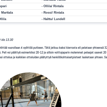
upari
Ollila/ Rintala
 Marttala
Rossi/ Rintala
llila
Halttu/ Lundell
t klo 13.30
yöttää vuorollaan 4 syöttöä putkeen. Tätä jatkuu kaksi kierrosta eli pelataan yhteensä 32
ä. Peli voi päättyä esimerkiksi 20-12 ja silloin voittajaparin molemmat pelaajat saavat 20
si ottelua ja kaikkien otteluiden päätyttyä henkilökohtaisetpisteet lasketaan yhteen. Se