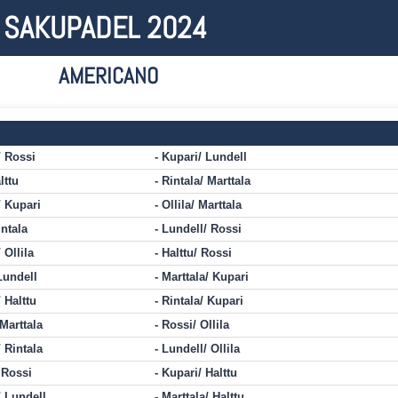
SAKUPADEL 2024
AMERICANO
/ Rossi
Kupari/ Lundell
lttu
Rintala/ Marttala
/ Kupari
Ollila/ Marttala
intala
Lundell/ Rossi
 Ollila
Halttu/ Rossi
Lundell
Marttala/ Kupari
 Halttu
Rintala/ Kupari
Marttala
Rossi/ Ollila
 Rintala
Lundell/ Ollila
 Rossi
Kupari/ Halttu
/ Lundell
Marttala/ Halttu