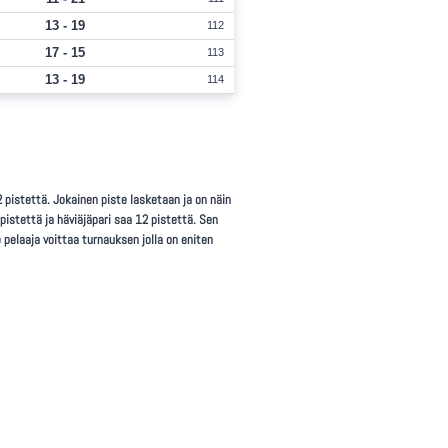
13 - 19
112
17 - 15
113
13 - 19
114
 pistettä. Jokainen piste lasketaan ja on näin
 pistettä ja häviäjäpari saa 12 pistettä. Sen
 pelaaja voittaa turnauksen jolla on eniten