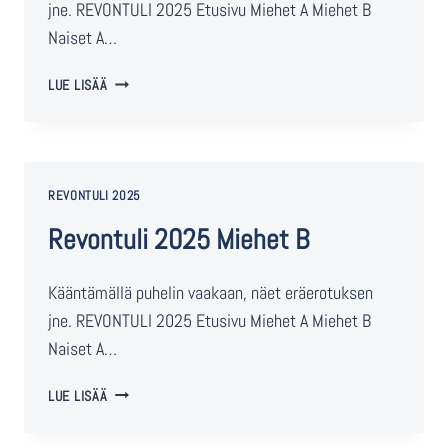
jne. REVONTULI 2025 Etusivu Miehet A Miehet B
Naiset A…
LUE LISÄÄ
REVONTULI 2025
Revontuli 2025 Miehet B
Kääntämällä puhelin vaakaan, näet eräerotuksen
jne. REVONTULI 2025 Etusivu Miehet A Miehet B
Naiset A…
LUE LISÄÄ