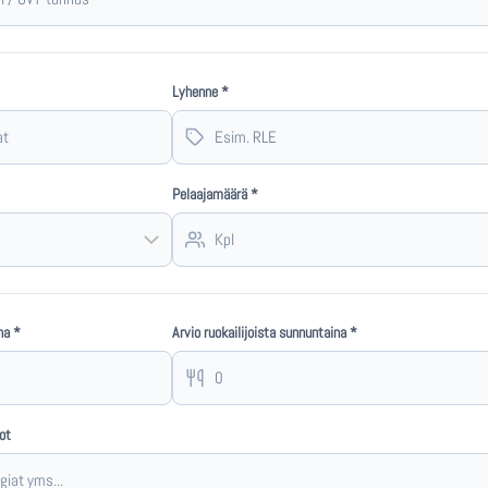
Lyhenne *
Pelaajamäärä *
na *
Arvio ruokailijoista sunnuntaina *
ot