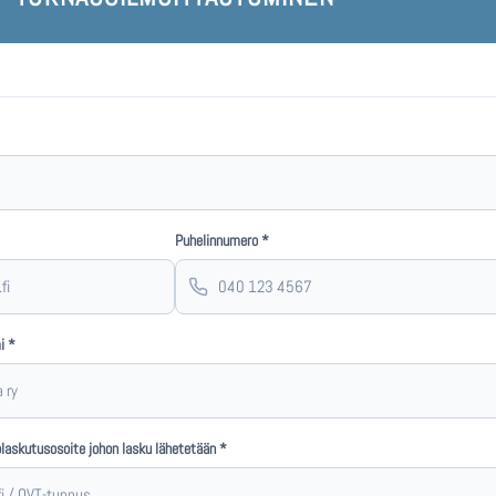
Puhelinnumero *
i *
laskutusosoite johon lasku lähetetään *