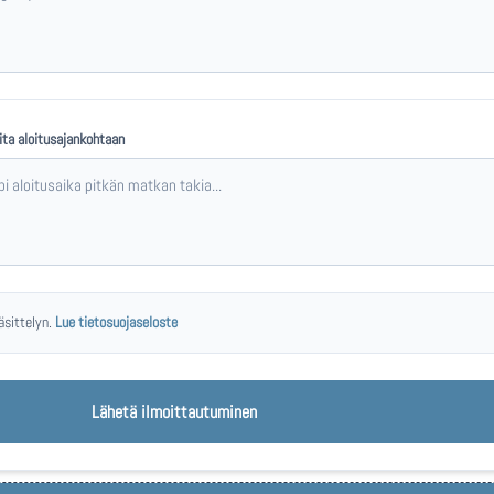
ita aloitusajankohtaan
äsittelyn.
Lue tietosuojaseloste
Lähetä ilmoittautuminen