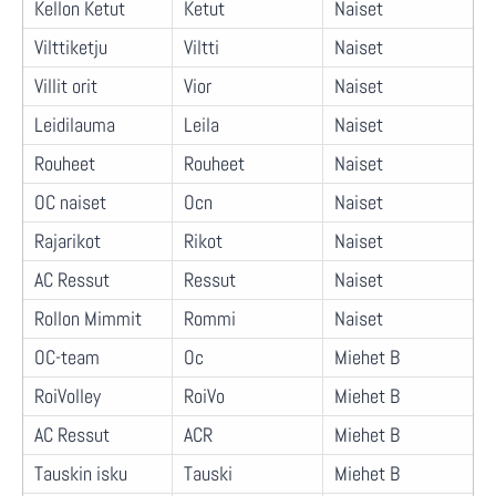
Kellon Ketut
Ketut
Naiset
Vilttiketju
Viltti
Naiset
Villit orit
Vior
Naiset
Leidilauma
Leila
Naiset
Rouheet
Rouheet
Naiset
OC naiset
Ocn
Naiset
Rajarikot
Rikot
Naiset
AC Ressut
Ressut
Naiset
Rollon Mimmit
Rommi
Naiset
OC-team
Oc
Miehet B
RoiVolley
RoiVo
Miehet B
AC Ressut
ACR
Miehet B
Tauskin isku
Tauski
Miehet B