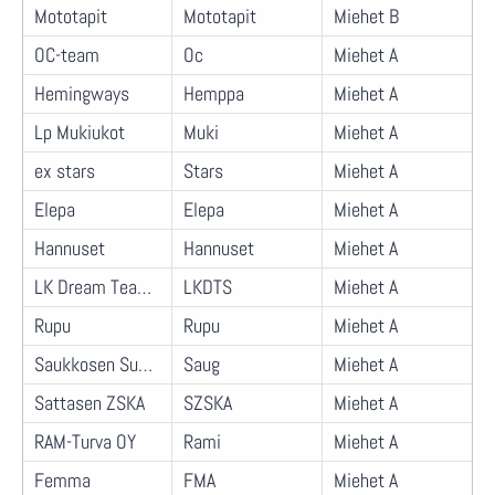
Mototapit
Mototapit
Miehet B
OC-team
Oc
Miehet A
Hemingways
Hemppa
Miehet A
Lp Mukiukot
Muki
Miehet A
ex stars
Stars
Miehet A
Elepa
Elepa
Miehet A
Hannuset
Hannuset
Miehet A
LK Dream Team + Simo
LKDTS
Miehet A
Rupu
Rupu
Miehet A
Saukkosen Suojatit
Saug
Miehet A
Sattasen ZSKA
SZSKA
Miehet A
RAM-Turva OY
Rami
Miehet A
Femma
FMA
Miehet A