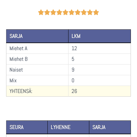










SARJA
LKM
Miehet A
12
Miehet B
5
Naiset
9
Mix
0
YHTEENSÄ:
26
SEURA
LYHENNE
SARJA