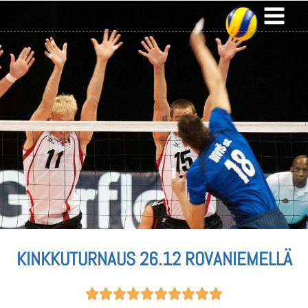
KINKKUTURNAUS 26.12 ROVANIEMELLÄ









