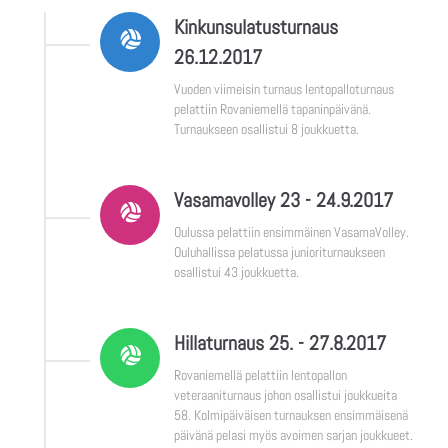
Kinkunsulatusturnaus
26.12.2017
Vuoden viimeisin turnaus lentopalloturnaus
pelattiin Rovaniemellä tapaninpäivänä.
Turnaukseen osallistui 8 joukkuetta.
Vasamavolley 23 - 24.9.2017
Oulussa pelattiin ensimmäinen VasamaVolley.
Ouluhallissa pelatussa junioriturnaukseen
osallistui 43 joukkuetta.
Hillaturnaus 25. - 27.8.2017
Rovaniemellä pelattiin lentopallon
veteraaniturnaus johon osallistui joukkueita
58. Kolmipäiväisen turnauksen ensimmäisenä
päivänä pelasi myös avoimen sarjan joukkueet.