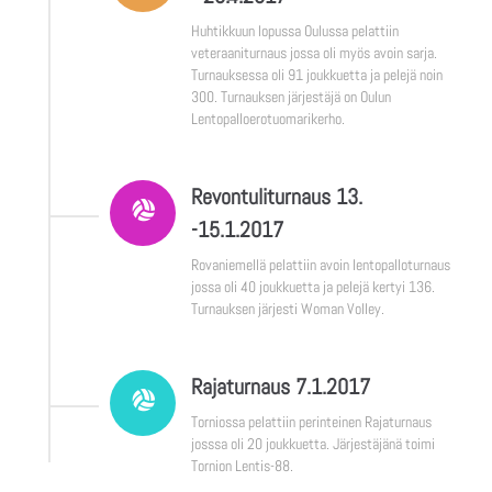
Huhtikkuun lopussa Oulussa pelattiin
veteraaniturnaus jossa oli myös avoin sarja.
Turnauksessa oli 91 joukkuetta ja pelejä noin
300. Turnauksen järjestäjä on Oulun
Lentopalloerotuomarikerho.
Revontuliturnaus 13.
-15.1.2017
Rovaniemellä pelattiin avoin lentopalloturnaus
jossa oli 40 joukkuetta ja pelejä kertyi 136.
Turnauksen järjesti Woman Volley.
Rajaturnaus 7.1.2017
Torniossa pelattiin perinteinen Rajaturnaus
josssa oli 20 joukkuetta. Järjestäjänä toimi
Tornion Lentis-88.