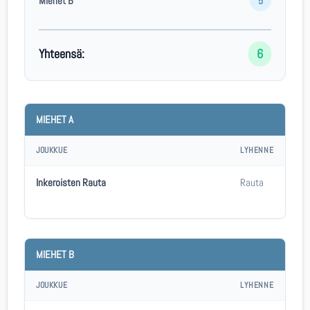
Miehet B
5
Yhteensä:
6
MIEHET A
JOUKKUE
LYHENNE
Inkeroisten Rauta
Rauta
MIEHET B
JOUKKUE
LYHENNE