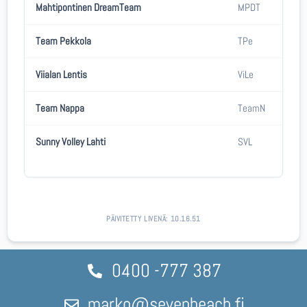
Mahtipontinen DreamTeam
MPDT
Team Pekkola
TPe
Viialan Lentis
ViLe
Team Nappa
TeamN
Sunny Volley Lahti
SVL
PÄIVITETTY LIVENÄ:
10.16.51
0400 -777 387
marko@sevenbeach.fi