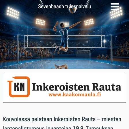
Sevenbeach tulospalvelu
Kouvolassa pelataan Inkeroisten Rauta – miesten
lentopalloturnaus lauantaina 19.9. Turnauksen