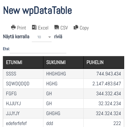
New wpDataTable
Print
Excel
CSV
Copy
Näytä kerralla
riviä
10
Etsi:
ETUNIMI
SUKUNIMI
PUHELIN
SSSS
HHGHGHG
744.943.434
SQWDQDQD
HGHG
2.147.483.647
FGFG
GH
344.332.434
HJJUYJ
GH
32.324.234
JJJYJY
GHGHG
324.324.324
edeferfefef
ddd
222