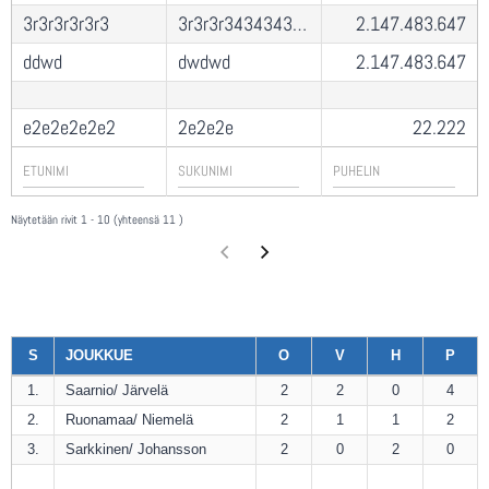
3r3r3r3r3r3
3r3r3r34343433434
2.147.483.647
ddwd
dwdwd
2.147.483.647
e2e2e2e2e2
2e2e2e
22.222
Näytetään rivit 1 - 10 (yhteensä 11 )
S
JOUKKUE
O
V
H
P
1.
Saarnio/ Järvelä
2
2
0
4
2.
Ruonamaa/ Niemelä
2
1
1
2
3.
Sarkkinen/ Johansson
2
0
2
0