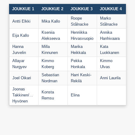
JOUKKUE 1
JOUKKUE 2
JOUKKUE 3
JOUKKUE 4
Roope
Marko
Antti Elkki
Mika Kallo
Stålnacke
Stålnacke
Kseniia
Henriikka
Annika
Eija Kallo
Alekseeva
Hirvasvuopio
Hanhivaara
Hanna
Milla
Marika
Kata
Jurvelin
Kinnunen
Heikkala
Luokkanen
Allayar
Kimmo
Pekka
Kimmo
Nurgyev
Koberg
Honkala
Ulvas
Sebastian
Harri Keski-
Joel Oikari
Anni Laurila
Nordman
Rekilä
Joonas
Konsta
Takkinen/Pete
Elina
Remsu
Hyvönen