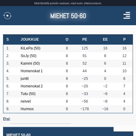
Kääntämällä puhelin vaakaan, näet esim. ottelunumeron.
MIEHET 50-60
S
JOUKKUE
O
PE
EE
P
1.
KiLePa (50)
8
125
16
16
2.
SoJy (50)
8
91
8
12
3.
Kammi (50)
8
52
6
11
4.
Homenokat 1
8
44
4
10
5.
juntit
8
−25
0
8
6.
Homenokat 2
8
−20
−2
7
7.
Tutu (50)
8
−33
−8
4
8.
nelvet
8
−56
−8
4
9.
Hurmos
8
−178
−16
0
Etsi:
MIEHET 50-60