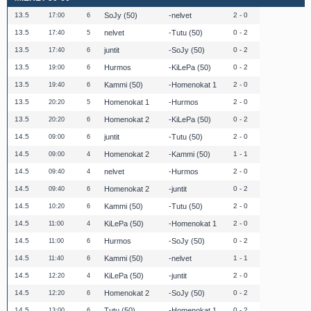
13.5
SoJy (50)
nelvet
2 - 0
17:00
6
13.5
nelvet
Tutu (50)
0 - 2
17:40
5
13.5
juntit
SoJy (50)
0 - 2
17:40
6
13.5
Hurmos
KiLePa (50)
0 - 2
19:00
6
13.5
Kammi (50)
Homenokat 1
2 - 0
19:40
6
13.5
Homenokat 1
Hurmos
2 - 0
20:20
5
13.5
Homenokat 2
KiLePa (50)
0 - 2
20:20
6
14.5
juntit
Tutu (50)
2 - 0
09:00
6
14.5
Homenokat 2
Kammi (50)
1 - 1
09:00
4
14.5
nelvet
Hurmos
2 - 0
09:40
4
14.5
Homenokat 2
juntit
0 - 2
09:40
6
14.5
Kammi (50)
Tutu (50)
2 - 0
10:20
6
14.5
KiLePa (50)
Homenokat 1
2 - 0
11:00
4
14.5
Hurmos
SoJy (50)
0 - 2
11:00
6
14.5
Kammi (50)
nelvet
1 - 1
11:40
6
14.5
KiLePa (50)
juntit
2 - 0
12:20
4
14.5
Homenokat 2
SoJy (50)
0 - 2
12:20
6
14.5
Tutu (50)
Homenokat 1
0 - 2
13:00
6