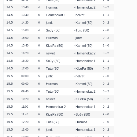
14.5
Hurmos
Homenokat 2
0 - 2
13:40
4
14.5
Homenokat 1
nelvet
1 - 1
13:40
6
14.5
juntit
Kammi (50)
0 - 2
14:20
6
14.5
SoJy (50)
Tutu (50)
2 - 0
15:00
4
14.5
Hurmos
juntit
0 - 2
15:00
6
14.5
KiLePa (50)
Kammi (50)
2 - 0
15:40
6
14.5
nelvet
Homenokat 2
0 - 2
16:20
4
14.5
SoJy (50)
Homenokat 1
1 - 1
16:20
6
14.5
Tutu (50)
KiLePa (50)
0 - 2
17:00
6
15.5
juntit
nelvet
2 - 0
09:00
5
15.5
Hurmos
Kammi (50)
0 - 2
09:00
6
15.5
Tutu (50)
Homenokat 2
0 - 2
09:40
6
15.5
nelvet
KiLePa (50)
0 - 2
10:20
6
15.5
Homenokat 2
Homenokat 1
0 - 2
11:00
6
15.5
KiLePa (50)
SoJy (50)
2 - 0
11:40
6
15.5
Tutu (50)
Hurmos
2 - 0
12:20
6
15.5
juntit
Homenokat 1
0 - 2
13:00
6