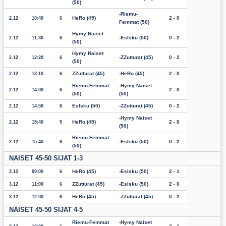
(50)
Riemu-
HeRo (45)
2 - 0
2.12
10:40
6
Femmat (50)
Hymy Naiset
EsIsku (50)
0 - 2
2.12
11:30
6
(50)
Hymy Naiset
ZZutturat (45)
0 - 2
2.12
12:20
6
(50)
ZZutturat (45)
HeRo (45)
2 - 0
2.12
13:10
6
Riemu-Femmat
Hymy Naiset
2 - 0
2.12
14:00
6
(50)
(50)
EsIsku (50)
ZZutturat (45)
0 - 2
2.12
14:50
6
Hymy Naiset
HeRo (45)
2 - 0
2.12
15:40
5
(50)
Riemu-Femmat
EsIsku (50)
0 - 2
2.12
15:40
6
(50)
NAISET 45-50 SIJAT 1-3
HeRo (45)
EsIsku (50)
2 - 1
3.12
09:00
6
ZZutturat (45)
EsIsku (50)
2 - 0
3.12
11:00
6
HeRo (45)
ZZutturat (45)
0 - 2
3.12
12:00
6
NAISET 45-50 SIJAT 4-5
Riemu-Femmat
Hymy Naiset