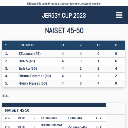
Kääntämällä puhelin vaakaan, näet eräsuhteen, pistesuhteen jne.
JER53Y CUP 2023
NAISET 45-50
S
JOUKKUE
O
V
H
P
1.
ZZutturat (45)
4
4
0
8
2.
HeRo (45)
4
3
1
6
3.
EsIsku (50)
4
2
2
4
4.
Riemu-Femmat (50)
4
1
3
2
5.
Hymy Naiset (50)
4
0
4
0
Etsi:
NAISET 45-50
EsIsku (50)
HeRo (45)
1 - 2
2.12
09:00
6
Riemu-Femmat
ZZutturat (45)
0 - 2
2.12
09:50
6