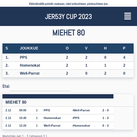
Kääntämällä puhelin vaakaan, näet eräsuhteen, pistesuhteen jne.
JER53Y CUP 2023
MIEHET 80
S
JOUKKUE
O
V
H
P
1.
PPS
2
2
0
4
2.
Homenokat
2
1
1
2
3.
Well-Parrat
2
0
2
0
Etsi:
MIEHET 80
PPS
Well-Parrat
2 - 0
2.12
09:00
1
Homenokat
PPS
1 - 2
2.12
10:40
1
Well-Parrat
Homenokat
0 - 2
2.12
12:20
1
Näytetään rivit 1 - 3 (yhteensä 3 )