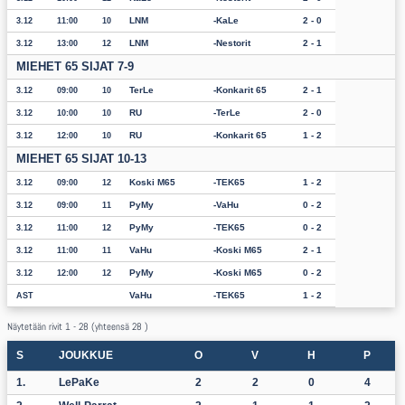
LNM
KaLe
2 - 0
3.12
11:00
10
LNM
Nestorit
2 - 1
3.12
13:00
12
MIEHET 65 SIJAT 7-9
TerLe
Konkarit 65
2 - 1
3.12
09:00
10
RU
TerLe
2 - 0
3.12
10:00
10
RU
Konkarit 65
1 - 2
3.12
12:00
10
MIEHET 65 SIJAT 10-13
Koski M65
TEK65
1 - 2
3.12
09:00
12
PyMy
VaHu
0 - 2
3.12
09:00
11
PyMy
TEK65
0 - 2
3.12
11:00
12
VaHu
Koski M65
2 - 1
3.12
11:00
11
PyMy
Koski M65
0 - 2
3.12
12:00
12
VaHu
TEK65
1 - 2
AST
Näytetään rivit 1 - 28 (yhteensä 28 )
S
JOUKKUE
O
V
H
P
1.
LePaKe
2
2
0
4