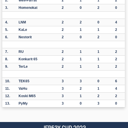
2.
Well-Parrat
2
1
1
2
3.
Homenokat
2
0
2
0
4.
LNM
2
2
0
4
5.
KaLe
2
1
1
2
6.
Nestorit
2
0
2
0
7.
RU
2
1
1
2
8.
Konkarit 65
2
1
1
2
9.
TerLe
2
1
1
2
10.
TEK65
3
3
0
6
11.
VaHu
3
2
1
4
12.
Koski M65
3
1
2
2
13.
PyMy
3
0
3
0