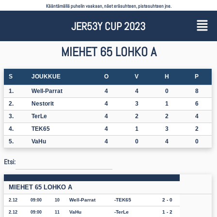
Kääntämällä puhelin vaakaan, näet eräsuhteen, pistesuhteen jne.
JER53Y CUP 2023
MIEHET 65 LOHKO A
S
JOUKKUE
O
V
H
P
1.
Well-Parrat
4
4
0
8
2.
Nestorit
4
3
1
6
3.
TerLe
4
2
2
4
4.
TEK65
4
1
3
2
5.
VaHu
4
0
4
0
Etsi:
MIEHET 65 LOHKO A
Well-Parrat
TEK65
2 - 0
2.12
09:00
10
VaHu
TerLe
1 - 2
2.12
09:00
11