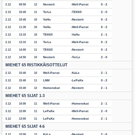
Nestorit
Well-Parrat
0 - 2
2.12
09:50
12
TerLe
TEK65
2 - 0
2.12
10:40
11
VaHu
Nestorit
0 - 2
2.12
10:40
10
VaHu
Well-Parrat
0 - 2
2.12
11:30
10
TEK65
VaHu
2 - 1
2.12
13:10
10
TerLe
Well-Parrat
0 - 2
2.12
13:10
11
TEK65
Nestorit
0 - 2
2.12
14:00
11
Nestorit
TerLe
2 - 0
2.12
14:50
10
MIEHET 65 RISTIKKÄISOTTELUT
Well-Parrat
KaLe
2 - 1
2.12
15:40
10
LNM
LePaKe
0 - 2
2.12
15:40
11
Homenokat
Nestorit
2 - 1
2.12
15:40
12
MIEHET 65 SIJAT 1-3
Well-Parrat
Homenokat
2 - 1
3.12
10:00
11
LePaKe
Well-Parrat
2 - 0
3.12
12:00
11
LePaKe
Homenokat
2 - 1
3.12
13:00
11
MIEHET 65 SIJAT 4-6
KaLe
Nestorit
2 - 0
3.12
10:00
12