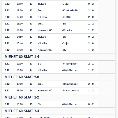
TEK60
Juju
0 - 2
2.12
10:40
13
Juju
Konkarit 60
2 - 0
2.12
11:30
13
KiLePa
TEK60
2 - 0
2.12
12:20
13
Juju
BV
1 - 2
2.12
13:10
13
Konkarit 60
KiLePa
1 - 2
2.12
14:00
13
TEK60
BV
0 - 2
2.12
14:50
13
KiLePa
Juju
2 - 0
2.12
15:40
13
Konkarit 60
BV
1 - 2
2.12
16:30
13
MIEHET 60 SIJAT 1-4
BV
Viikingit60
2 - 1
3.12
10:00
13
KiLePa
Well-Parrat
1 - 2
3.12
10:00
14
MIEHET 60 SIJAT 5-8
Juju
Homenokat
2 - 0
3.12
09:00
13
Konkarit 60
Sikariporras
1 - 2
3.12
09:00
14
MIEHET 60 SIJAT 1-2
BV
Well-Parrat
0 - 2
3.12
13:00
13
MIEHET 60 SIJAT 3-4
Viikingit60
KiLePa
2 - 1