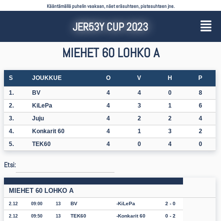
Kääntämällä puhelin vaakaan, näet eräsuhteen, pistesuhteen jne.
JER53Y CUP 2023
MIEHET 60 LOHKO A
S
JOUKKUE
O
V
H
P
1.
BV
4
4
0
8
2.
KiLePa
4
3
1
6
3.
Juju
4
2
2
4
4.
Konkarit 60
4
1
3
2
5.
TEK60
4
0
4
0
Etsi:
MIEHET 60 LOHKO A
BV
KiLePa
2 - 0
2.12
09:00
13
TEK60
Konkarit 60
0 - 2
2.12
09:50
13