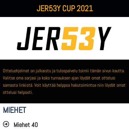
JER53Y CUP 2021
Otteluohjelmat on julkaistu ja tulospalvelu toimii tämän sivun kautta.
Valitse oma sarjasi ja koko turnauksen ajan löydät omat ottelusi
samasta linkistä. Voit käyttää helppoa hakutoimintoa niin löydät omat
ottelusi helposti.
MIEHET
Miehet 40