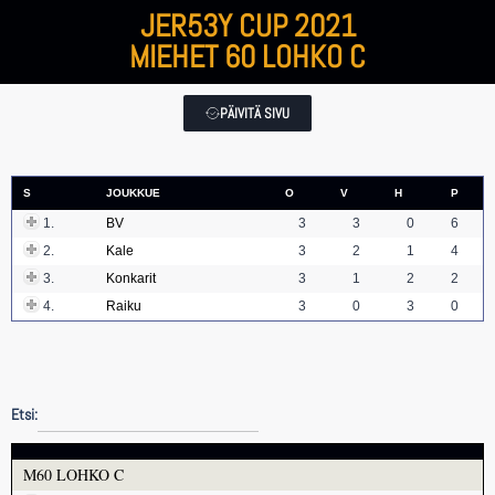
JER53Y CUP 2021
MIEHET 60 LOHKO C
PÄIVITÄ SIVU
S
JOUKKUE
O
V
H
P
1.
BV
3
3
0
6
2.
Kale
3
2
1
4
3.
Konkarit
3
1
2
2
4.
Raiku
3
0
3
0
Etsi:
M60 LOHKO C