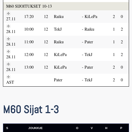
M60 SIJOITUKSET 10-13
17:20
12
Raiku
KiLePa
2
0
27.11
10:00
12
TekJ
Raiku
1
2
28.11
11:00
12
Raiku
Pater
1
2
28.11
12:00
12
KiLePa
TekJ
1
2
28.11
13:00
12
KiLePa
Pater
2
0
28.11
Pater
TekJ
2
0
AST
M60 Sijat 1-3
S
JOUKKUE
O
V
H
P