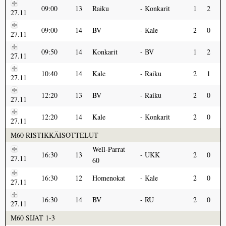
09:00
13
Raiku
Konkarit
1
2
27.11
09:00
14
BV
Kale
2
0
27.11
09:50
14
Konkarit
BV
1
2
27.11
10:40
14
Kale
Raiku
2
1
27.11
12:20
13
BV
Raiku
2
0
27.11
12:20
14
Kale
Konkarit
2
0
27.11
M60 RISTIKKÄISOTTELUT
Well-Parrat
16:30
13
UKK
2
0
27.11
60
16:30
12
Homenokat
Kale
2
0
27.11
16:30
14
BV
RU
2
0
27.11
M60 SIJAT 1-3