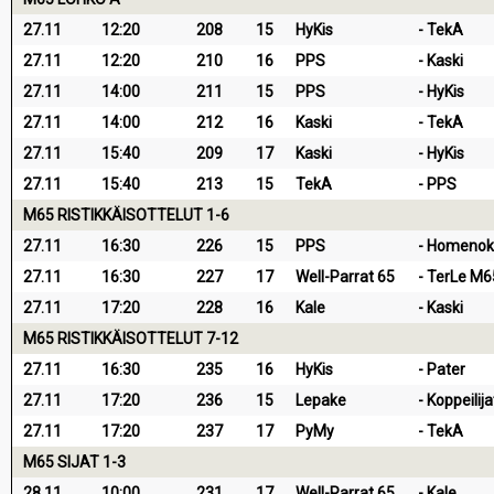
27.11
12:20
208
15
HyKis
TekA
27.11
12:20
210
16
PPS
Kaski
27.11
14:00
211
15
PPS
HyKis
27.11
14:00
212
16
Kaski
TekA
27.11
15:40
209
17
Kaski
HyKis
27.11
15:40
213
15
TekA
PPS
M65 RISTIKKÄISOTTELUT 1-6
27.11
16:30
226
15
PPS
Homenok
27.11
16:30
227
17
Well-Parrat 65
TerLe M6
27.11
17:20
228
16
Kale
Kaski
M65 RISTIKKÄISOTTELUT 7-12
27.11
16:30
235
16
HyKis
Pater
27.11
17:20
236
15
Lepake
Koppeilija
27.11
17:20
237
17
PyMy
TekA
M65 SIJAT 1-3
28.11
10:00
231
17
Well-Parrat 65
Kale