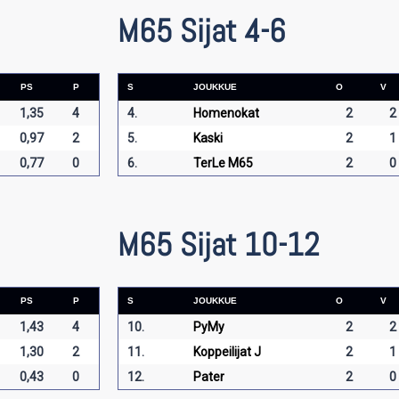
M65 Sijat 4-6
PS
P
S
JOUKKUE
O
V
1,35
4
4.
Homenokat
2
2
0,97
2
5.
Kaski
2
1
0,77
0
6.
TerLe M65
2
0
M65 Sijat 10-12
PS
P
S
JOUKKUE
O
V
1,43
4
10.
PyMy
2
2
1,30
2
11.
Koppeilijat J
2
1
0,43
0
12.
Pater
2
0