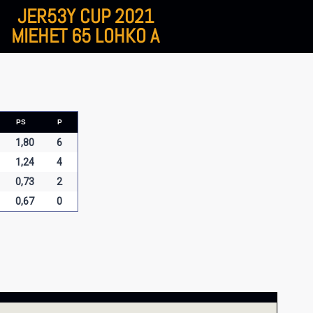
JER53Y CUP 2021
MIEHET 65 LOHKO A
PS
P
1,80
6
1,24
4
0,73
2
0,67
0