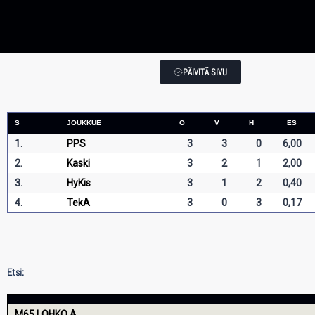
PÄIVITÄ SIVU
S
JOUKKUE
O
V
H
ES
1.
PPS
3
3
0
6,00
2.
Kaski
3
2
1
2,00
3.
HyKis
3
1
2
0,40
4.
TekA
3
0
3
0,17
Etsi:
M65 LOHKO A