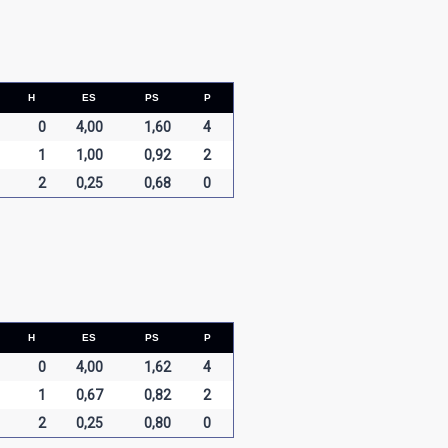
H
ES
PS
P
0
4,00
1,60
4
1
1,00
0,92
2
2
0,25
0,68
0
H
ES
PS
P
0
4,00
1,62
4
1
0,67
0,82
2
2
0,25
0,80
0