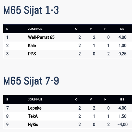
M65 Sijat 1-3
S
JOUKKUE
O
V
H
ES
1.
Well-Parrat 65
2
2
0
4,00
2.
Kale
2
1
1
1,00
3.
PPS
2
0
2
0,25
M65 Sijat 7-9
S
JOUKKUE
O
V
H
ES
7.
Lepake
2
2
0
4,00
8.
TekA
2
1
1
1,50
9.
HyKis
2
0
2
−4,00