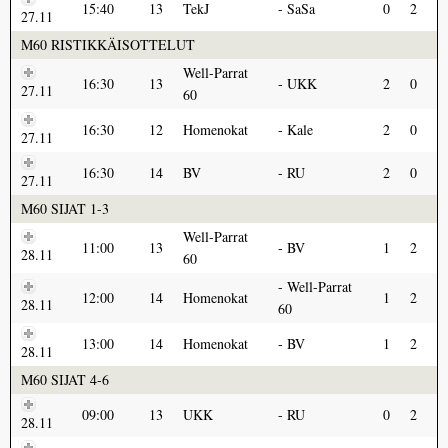
15:40
13
TekJ
SaSa
0
2
27.11
M60 RISTIKKÄISOTTELUT
Well-Parrat
16:30
13
UKK
2
0
27.11
60
16:30
12
Homenokat
Kale
2
0
27.11
16:30
14
BV
RU
2
0
27.11
M60 SIJAT 1-3
Well-Parrat
11:00
13
BV
1
2
28.11
60
Well-Parrat
12:00
14
Homenokat
1
2
28.11
60
13:00
14
Homenokat
BV
1
2
28.11
M60 SIJAT 4-6
09:00
13
UKK
RU
0
2
28.11