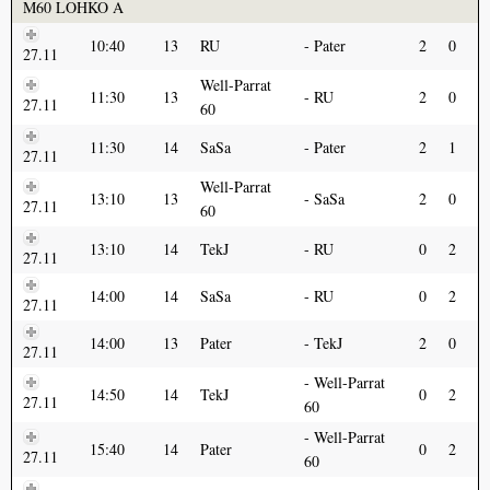
M60 LOHKO A
10:40
13
RU
Pater
2
0
27.11
Well-Parrat
11:30
13
RU
2
0
27.11
60
11:30
14
SaSa
Pater
2
1
27.11
Well-Parrat
13:10
13
SaSa
2
0
27.11
60
13:10
14
TekJ
RU
0
2
27.11
14:00
14
SaSa
RU
0
2
27.11
14:00
13
Pater
TekJ
2
0
27.11
Well-Parrat
14:50
14
TekJ
0
2
27.11
60
Well-Parrat
15:40
14
Pater
0
2
27.11
60