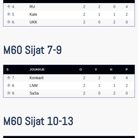
4.
RU
2
2
0
4
5.
Kale
2
1
1
2
6.
UKK
2
0
2
0
M60 Sijat 7-9
S
JOUKKUE
O
V
H
P
7.
Konkarit
2
2
0
4
8.
LNM
2
1
1
2
9.
SaSa
2
0
2
0
M60 Sijat 10-13