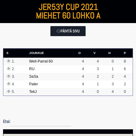
JER53Y CUP 2021
MIEHET 60 LOHKO A
PÄIVITÄ SIVU
S
JOUKKUE
O
V
H
P
1.
Well-Parrat 60
4
4
0
8
2.
RU
4
3
1
6
3.
SaSa
4
2
2
4
4.
Pater
4
1
3
2
5.
TekJ
4
0
4
0
Etsi: