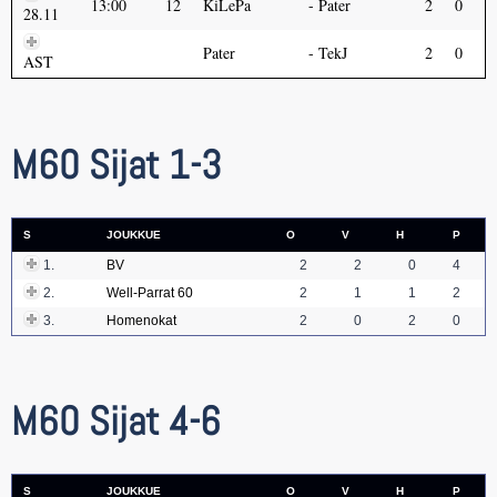
13:00
12
KiLePa
Pater
2
0
28.11
Pater
TekJ
2
0
AST
M60 Sijat 1-3
S
JOUKKUE
O
V
H
P
1.
BV
2
2
0
4
2.
Well-Parrat 60
2
1
1
2
3.
Homenokat
2
0
2
0
M60 Sijat 4-6
S
JOUKKUE
O
V
H
P