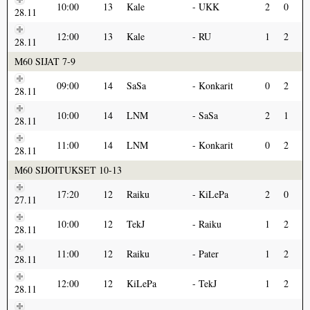
10:00
13
Kale
UKK
2
0
28.11
12:00
13
Kale
RU
1
2
28.11
M60 SIJAT 7-9
09:00
14
SaSa
Konkarit
0
2
28.11
10:00
14
LNM
SaSa
2
1
28.11
11:00
14
LNM
Konkarit
0
2
28.11
M60 SIJOITUKSET 10-13
17:20
12
Raiku
KiLePa
2
0
27.11
10:00
12
TekJ
Raiku
1
2
28.11
11:00
12
Raiku
Pater
1
2
28.11
12:00
12
KiLePa
TekJ
1
2
28.11