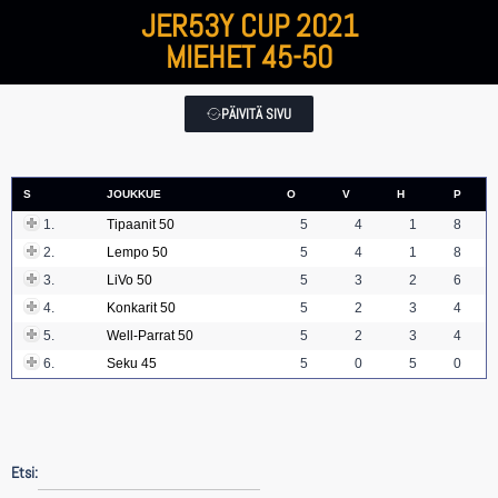
JER53Y CUP 2021
MIEHET 45-50
PÄIVITÄ SIVU
S
JOUKKUE
O
V
H
P
1.
Tipaanit 50
5
4
1
8
2.
Lempo 50
5
4
1
8
3.
LiVo 50
5
3
2
6
4.
Konkarit 50
5
2
3
4
5.
Well-Parrat 50
5
2
3
4
6.
Seku 45
5
0
5
0
Etsi: