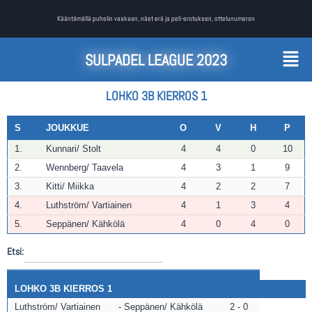
Kääntämällä puhelin vaakaan, näet erä ja peli-erotuksen, ottelunumeron
SULPADEL LEAGUE 2023
LOHKO 3B KIERROS 1
S
JOUKKUE
O
V
H
P
1.
Kunnari/ Stolt
4
4
0
10
2.
Wennberg/ Taavela
4
3
1
9
3.
Kitti/ Miikka
4
2
2
7
4.
Luthström/ Vartiainen
4
1
3
4
5.
Seppänen/ Kähkölä
4
0
4
0
Etsi:
LOHKO 3B KIERROS 1
Luthström/ Vartiainen
Seppänen/ Kähkölä
2 - 0