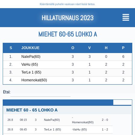
Kääntämällä puhelin vaakaan näet lisää tietoa.
HILLATURNAUS 2023
MIEHET 60-65 LOHKO A
S
JOUKKUE
O
V
H
P
1.
NalePa(60)
3
3
0
6
2.
VaHu (65)
3
1
2
2
3.
TerLe 1 (65)
3
1
2
2
4.
Homenokat(60)
3
1
2
2
Etsi:
MIEHET 60 - 65 LOHKO A
NalePa(60)
2 - 0
26.8
08:15
3
Homenokat(60)
TerLe 1 (65)
VaHu (65)
1 - 2
26.8
09:45
3