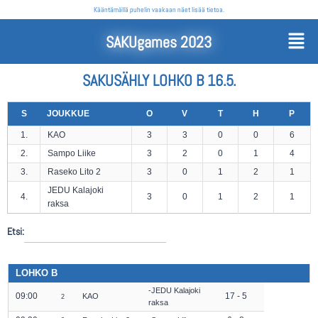
Kääntämällä puhelin vaakaan näet lisää tietoa.
SAKUgames 2023
SAKUSÄHLY LOHKO B 16.5.
S
JOUKKUE
O
V
T
H
P
1.
KAO
3
3
0
0
6
2.
Sampo Liike
3
2
0
1
4
3.
Raseko Lito 2
3
0
1
2
1
JEDU Kalajoki
4.
3
0
1
2
1
raksa
Etsi:
LOHKO B
JEDU Kalajoki
09:00
17 - 5
KAO
2
raksa