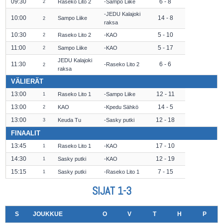
09:30
6 - 8
Raseko Lito 2
Sampo Liike
2
JEDU Kalajoki
10:00
14 - 8
Sampo Liike
2
raksa
10:30
5 - 10
Raseko Lito 2
KAO
2
11:00
5 - 17
Sampo Liike
KAO
2
JEDU Kalajoki
11:30
6 - 6
Raseko Lito 2
2
raksa
VÄLIERÄT
13:00
12 - 11
Raseko Lito 1
Sampo Liike
1
13:00
14 - 5
KAO
Kpedu Sähkö
2
13:00
12 - 18
Keuda Tu
Sasky putki
3
FINAALIT
13:45
17 - 10
Raseko Lito 1
KAO
1
14:30
12 - 19
Sasky putki
KAO
1
15:15
7 - 15
Sasky putki
Raseko Lito 1
1
SIJAT 1-3
S
JOUKKUE
O
V
T
H
P