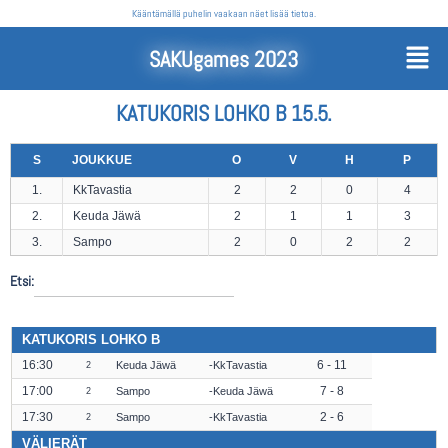
Kääntämällä puhelin vaakaan näet lisää tietoa.
SAKUgames 2023
KATUKORIS LOHKO B 15.5.
S
JOUKKUE
O
V
H
P
1.
KkTavastia
2
2
0
4
2.
Keuda Jäwä
2
1
1
3
3.
Sampo
2
0
2
2
Etsi:
KATUKORIS LOHKO B
16:30
6 - 11
Keuda Jäwä
KkTavastia
2
17:00
7 - 8
Sampo
Keuda Jäwä
2
17:30
2 - 6
Sampo
KkTavastia
2
VÄLIERÄT