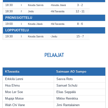
18:30
3 - 2
Keuda Sarvis
Keuda Jäwä
1
18:30
12 - 11
Jedu
KkTavastia
2
PRONSSIOTTELU
19:00
8 - 6
Keuda Jäwä
KkTavastia
1
LOPPUOTTELU
19:30
15 - 7
Keuda Sarvis
Jedu
1
PELAAJAT
KTavastia
Saimaan AO Sampo
Erkkilä Lenni
Savva Rots
Hsa Ehmu
Samuel Schulz
Moo Ler Soe
Elias Seppälä
Mupipi Moise
Mikke Reinikka
Wah Chi Vane
Jimi Rantalainen