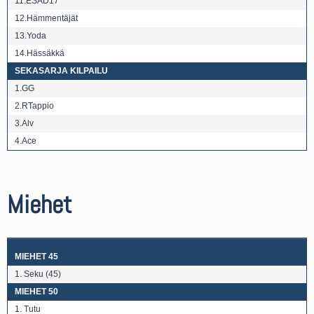
11.ESAD17
12.Hämmentäjät
13.Yoda
14.Hässäkkä
SEKASARJA KILPAILU
1.GG
2.RTappio
3.Alv
4.Ace
Miehet
MIEHET 45
1. Seku (45)
MIEHET 50
1. Tutu