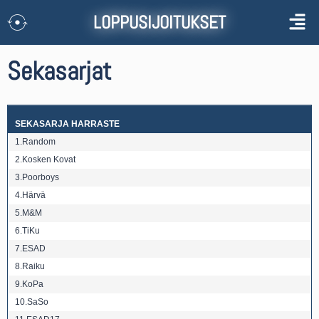
LOPPUSIJOITUKSET
Sekasarjat
SEKASARJA HARRASTE
1.Random
2.Kosken Kovat
3.Poorboys
4.Härvä
5.M&M
6.TiKu
7.ESAD
8.Raiku
9.KoPa
10.SaSo