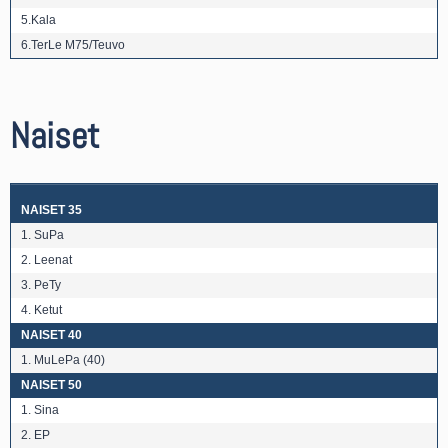
5.Kala
6.TerLe M75/Teuvo
Naiset
NAISET 35
1. SuPa
2. Leenat
3. PeTy
4. Ketut
NAISET 40
1. MuLePa (40)
NAISET 50
1. Sina
2. EP