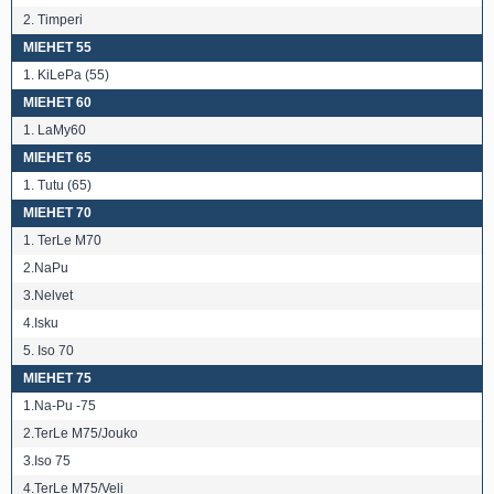
2. Timperi
MIEHET 55
1. KiLePa (55)
MIEHET 60
1. LaMy60
MIEHET 65
1. Tutu (65)
MIEHET 70
1. TerLe M70
2.NaPu
3.Nelvet
4.Isku
5. Iso 70
MIEHET 75
1.Na-Pu -75
2.TerLe M75/Jouko
3.Iso 75
4.TerLe M75/Veli