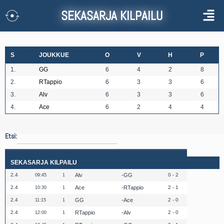
SEKASARJA KILPAILU
S
JOUKKUE
O
V
H
P
1.
GG
6
4
2
8
2.
RTappio
6
3
3
6
3.
Alv
6
3
3
6
4.
Ace
6
2
4
4
Etsi:
SEKASARJA KILPAILU
2.4
Alv
GG
0 - 2
09:45
1
2.4
Ace
RTappio
2 - 1
10:30
1
2.4
GG
Ace
2 - 0
11:15
1
2.4
RTappio
Alv
2 - 0
12:00
1