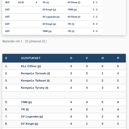
28.9
14:15
4
YK (t)
IiV Diivat (t)
2 - 1
AST
IiV Kingit (p)
YNM (p)
1 - 2
AST
IiV Legendat (p)
IiV Diivat (t)
1 - 2
AST
IiV Kingit (p)
YK (t)
0 - 2
AST
YNM (p)
YK (t)
2 - 0
Näytetään rivit 1 - 22 (yhteensä 22 )
S
SIJOITUKSET
O
V
H
P
1.
KLe CiDius (p)
3
3
0
6
2.
KempeLe Tornado (t)
3
2
1
4
3.
KempeLe Taifuuni (t)
3
1
2
2
4.
KempeLe Tyrsky (t)
3
0
3
0
5.
YNM (p)
4
4
0
8
6.
YK (t)
4
2
2
4
7.
IiV Legendat (p)
4
2
2
4
8.
IiV Kingit (p)
4
1
3
2