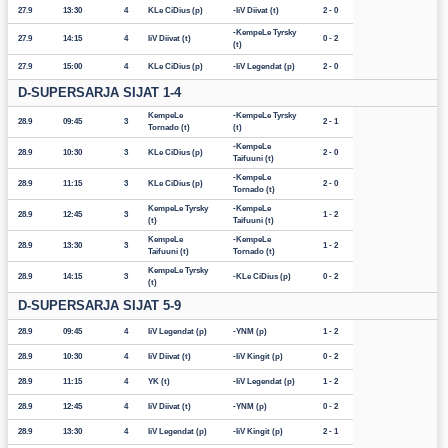
27.9
13:30
4
KLe CiDius (p)
IiV Diivat (t)
2 - 0
KempeLe Tyrsky
27.9
14:15
4
IiV Diivat (t)
0 - 2
(t)
27.9
15:00
4
KLe CiDius (p)
IiV Legendat (p)
2 - 0
D-SUPERSARJA SIJAT 1-4
KempeLe
KempeLe Tyrsky
28.9
09:45
3
2 - 1
Tornado (t)
(t)
KempeLe
28.9
10:30
3
KLe CiDius (p)
2 - 0
Taifuuni (t)
KempeLe
28.9
11:15
3
KLe CiDius (p)
2 - 0
Tornado (t)
KempeLe Tyrsky
KempeLe
28.9
12:45
3
1 - 2
(t)
Taifuuni (t)
KempeLe
KempeLe
28.9
13:30
3
1 - 2
Taifuuni (t)
Tornado (t)
KempeLe Tyrsky
28.9
14:15
3
KLe CiDius (p)
0 - 2
(t)
D-SUPERSARJA SIJAT 5-9
28.9
09:45
4
IiV Legendat (p)
YNM (p)
1 - 2
28.9
10:30
4
IiV Diivat (t)
IiV Kingit (p)
0 - 2
28.9
11:15
4
YK (t)
IiV Legendat (p)
1 - 2
28.9
12:45
4
IiV Diivat (t)
YNM (p)
0 - 2
28.9
13:30
4
IiV Legendat (p)
IiV Kingit (p)
2 - 1