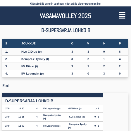
Kääntämällä puhelin vaakaan, näet erä ja piste-erotuksen jne.
VASAMAVOLLEY 2025
D-SUPERSARJA LOHKO B
S
JOUKKUE
O
V
H
P
1.
KLe CiDius (p)
3
3
0
6
2.
KempeLe Tyrsky (t)
3
2
1
4
3.
IiV Diivat (t)
3
1
2
2
4.
IiV Legendat (p)
3
0
3
0
Etsi:
D-SUPERSARJA LOHKO B
27.9
10:30
4
IiV Legendat (p)
IiV Diivat (t)
1 - 2
KempeLe Tyrsky
27.9
11:15
4
KLe CiDius (p)
0 - 2
(t)
KempeLe Tyrsky
27.9
12:00
4
IiV Legendat (p)
0 - 2
(t)