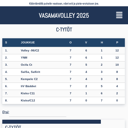
Kääntämällä puhelin vaakaan, näet erä ja piste-erotuksen jne.
VASAMAVOLLEY 2025
C-TYTÖT
S
JOUKKUE
O
V
H
P
1.
Volley -96/C2
7
6
1
12
2.
YNM
7
6
1
12
3.
OsVa Ct
7
5
2
10
4.
SalSa, Safiirit
7
4
3
8
5.
Kempele C2
7
4
3
8
6.
IiV Bäddiet
7
2
5
4
7.
Kisko C11
7
1
6
2
8.
Kisko/C12
7
0
7
0
Etsi:
C-TYTÖT