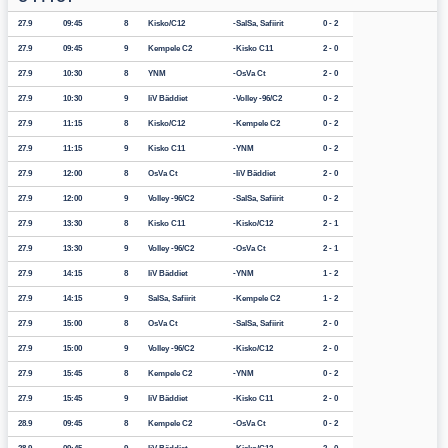
27.9
09:45
8
Kisko/C12
SalSa, Safiirit
0 - 2
27.9
09:45
9
Kempele C2
Kisko C11
2 - 0
27.9
10:30
8
YNM
OsVa Ct
2 - 0
27.9
10:30
9
IiV Bäddiet
Volley -96/C2
0 - 2
27.9
11:15
8
Kisko/C12
Kempele C2
0 - 2
27.9
11:15
9
Kisko C11
YNM
0 - 2
27.9
12:00
8
OsVa Ct
IiV Bäddiet
2 - 0
27.9
12:00
9
Volley -96/C2
SalSa, Safiirit
0 - 2
27.9
13:30
8
Kisko C11
Kisko/C12
2 - 1
27.9
13:30
9
Volley -96/C2
OsVa Ct
2 - 1
27.9
14:15
8
IiV Bäddiet
YNM
1 - 2
27.9
14:15
9
SalSa, Safiirit
Kempele C2
1 - 2
27.9
15:00
8
OsVa Ct
SalSa, Safiirit
2 - 0
27.9
15:00
9
Volley -96/C2
Kisko/C12
2 - 0
27.9
15:45
8
Kempele C2
YNM
0 - 2
27.9
15:45
9
IiV Bäddiet
Kisko C11
2 - 0
28.9
09:45
8
Kempele C2
OsVa Ct
0 - 2