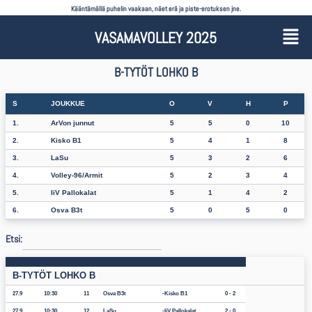
Kääntämällä puhelin vaakaan, näet erä ja piste-erotuksen jne.
VASAMAVOLLEY 2025
B-TYTÖT LOHKO B
S
JOUKKUE
O
V
H
P
1.
ArVon junnut
5
5
0
10
2.
Kisko B1
5
4
1
8
3.
LaSu
5
3
2
6
4.
Volley-96/Armit
5
2
3
4
5.
IiV Pallokalat
5
1
4
2
6.
Osva B3t
5
0
5
0
Etsi:
B-TYTÖT LOHKO B
27.9
10:30
11
Osva B3t
Kisko B1
0 - 2
27.9
10:30
12
LaSu
IiV Pallokalat
2 - 0