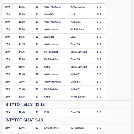
27.9
11:15
13
Volley-96/Armit
ArVon junnut
0 - 2
27.9
12:00
13
Osva B3t
LaSu
0 - 2
27.9
12:00
11
Volley-96/Armit
Kisko B1
0 - 2
27.9
12:00
10
ArVon junnut
IiV Pallokalat
2 - 0
27.9
14:15
12
Kisko B1
LaSu
2 - 0
27.9
14:15
11
ArVon junnut
Osva B3t
2 - 0
27.9
14:15
13
IiV Pallokalat
Volley-96/Armit
1 - 2
27.9
15:00
10
IiV Pallokalat
Osva B3t
2 - 1
27.9
15:45
11
LaSu
Volley-96/Armit
2 - 1
27.9
15:45
12
ArVon junnut
Kisko B1
2 - 0
28.9
09:45
12
Volley-96/Armit
Osva B3t
2 - 0
28.9
09:45
13
IiV Pallokalat
Kisko B1
0 - 2
28.9
11:15
11
LaSu
ArVon junnut
0 - 2
B-TYTÖT SIJAT 11-12
28.9
12:45
11
PuU
Osva B3t
2 - 0
B-TYTÖT SIJAT 9-10
28.9
12:45
12
LNM B-Tytöt
IiV Pallokalat
0 - 2