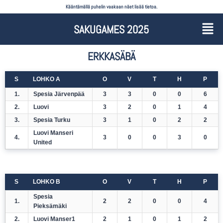
Kääntämällä puhelin vaakaan näet lisää tietoa.
SAKUGAMES 2025
ERKKASÄBÄ
S
LOHKO A
O
V
T
H
P
1.
Spesia Järvenpää
3
3
0
0
6
2.
Luovi
3
2
0
1
4
3.
Spesia Turku
3
1
0
2
2
Luovi Manseri
4.
3
0
0
3
0
United
S
LOHKO B
O
V
T
H
P
Spesia
1.
2
2
0
0
4
Pieksämäki
2.
Luovi Manser1
2
1
0
1
2