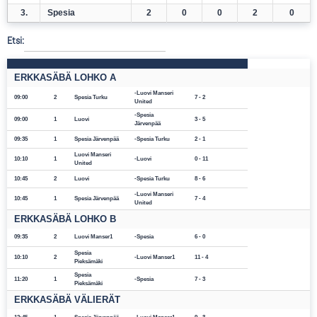
3.
Spesia
2
0
0
2
0
Etsi:
ERKKASÄBÄ LOHKO A
Luovi Manseri
09:00
2
Spesia Turku
7 - 2
United
Spesia
09:00
1
Luovi
3 - 5
Järvenpää
09:35
1
Spesia Järvenpää
Spesia Turku
2 - 1
Luovi Manseri
10:10
1
Luovi
0 - 11
United
10:45
2
Luovi
Spesia Turku
8 - 6
Luovi Manseri
10:45
1
Spesia Järvenpää
7 - 4
United
ERKKASÄBÄ LOHKO B
09:35
2
Luovi Manser1
Spesia
6 - 0
Spesia
10:10
2
Luovi Manser1
11 - 4
Pieksämäki
Spesia
11:20
1
Spesia
7 - 3
Pieksämäki
ERKKASÄBÄ VÄLIERÄT