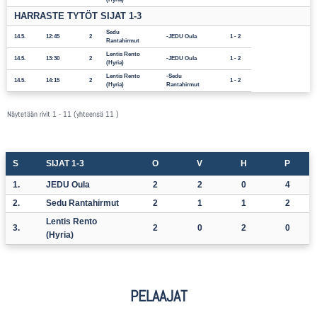
HARRASTE TYTÖT SIJAT 1-3
Sedu
14.5.
12:45
2
JEDU Oula
1 - 2
Rantahirmut
Lentis Rento
14.5.
13:30
2
JEDU Oula
1 - 2
(Hyria)
Lentis Rento
Sedu
14.5.
14:15
2
1 - 2
(Hyria)
Rantahirmut
Näytetään rivit 1 - 11 (yhteensä 11 )
S
SIJAT 1-3
O
V
H
P
1.
JEDU Oula
2
2
0
4
2.
Sedu Rantahirmut
2
1
1
2
Lentis Rento
3.
2
0
2
0
(Hyria)
PELAAJAT