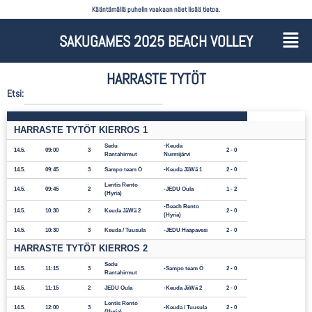
Kääntämällä puhelin vaakaan näet lisää tietoa.
SAKUGAMES 2025 BEACH VOLLEY
HARRASTE TYTÖT
Etsi:
HARRASTE TYTÖT KIERROS 1
Sedu
Keuda
14.5.
09:00
3
2 - 0
Rantahirmut
Nurmijärvi
14.5.
09:45
3
Sampo team Ö
Keuda JäWä 1
2 - 0
Lentis Rento
14.5.
09:45
2
JEDU Oula
1 - 2
(Hyria)
Beach Rento
14.5.
10:30
2
Keuda JäWä 2
2 - 0
(Hyria)
14.5.
10:30
3
Keuda / Tuusula
JEDU Haapavesi
2 - 0
HARRASTE TYTÖT KIERROS 2
Sedu
14.5.
11:15
3
Sampo team Ö
2 - 0
Rantahirmut
14.5.
11:15
2
JEDU Oula
Keuda JäWä 2
2 - 0
Lentis Rento
14.5.
12:00
3
Keuda / Tuusula
2 - 0
(Hyria)