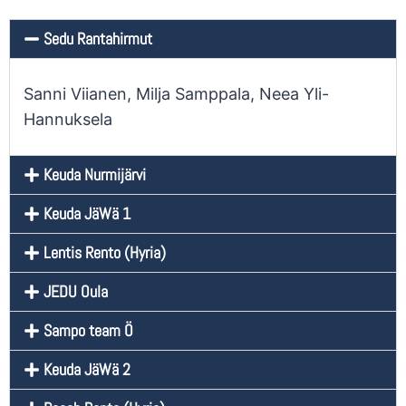
Sedu Rantahirmut
Sanni Viianen, Milja Samppala, Neea Yli-
Hannuksela
Keuda Nurmijärvi
Keuda JäWä 1
Lentis Rento (Hyria)
JEDU Oula
Sampo team Ö
Keuda JäWä 2