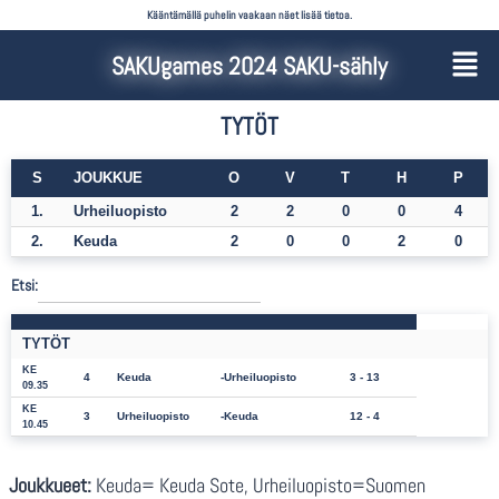
Kääntämällä puhelin vaakaan näet lisää tietoa.
SAKUgames 2024 SAKU-sähly
TYTÖT
S
JOUKKUE
O
V
T
H
P
1.
Urheiluopisto
2
2
0
0
4
2.
Keuda
2
0
0
2
0
Etsi:
TYTÖT
KE
4
Keuda
Urheiluopisto
3 - 13
09.35
KE
3
Urheiluopisto
Keuda
12 - 4
10.45
Joukkueet:
Keuda= Keuda Sote, Urheiluopisto=Suomen