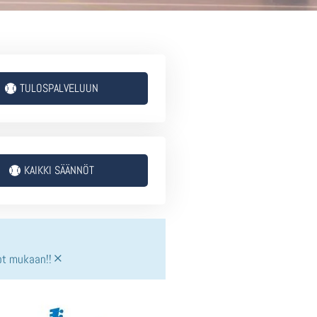
TULOSPALVELUUN
KAIKKI SÄÄNNÖT
×
ot mukaan!!