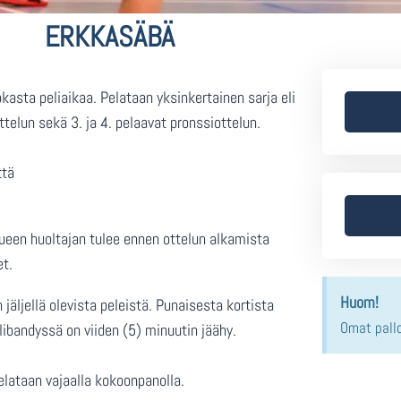
ERKKASÄBÄ
okasta peliaikaa. Pelataan yksinkertainen sarja eli
ttelun sekä 3. ja 4. pelaavat pronssiottelun.
ttä
kueen huoltajan tulee ennen ottelun alkamista
et.
Huom!
jäljellä olevista peleistä. Punaisesta kortista
Omat pall
bandyssä on viiden (5) minuutin jäähy.
elataan vajaalla kokoonpanolla.