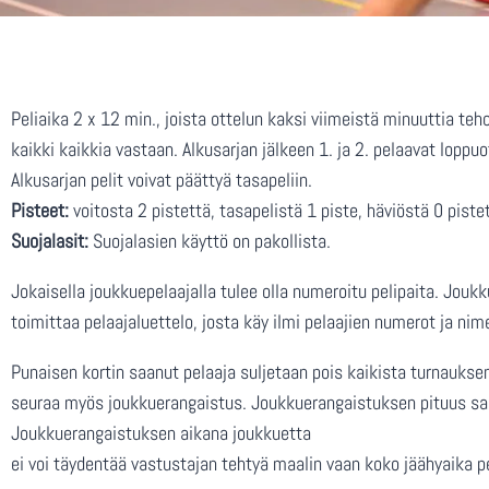
Peliaika 2 x 12 min., joista ottelun kaksi viimeistä minuuttia teh
kaikki kaikkia vastaan. Alkusarjan jälkeen 1. ja 2. pelaavat loppuo
Alkusarjan pelit voivat päättyä tasapeliin.
Pisteet:
voitosta 2 pistettä, tasapelistä 1 piste, häviöstä 0 piste
Suojalasit:
Suojalasien käyttö on pakollista.
Jokaisella joukkuepelaajalla tulee olla numeroitu pelipaita. Jouk
toimittaa pelaajaluettelo, josta käy ilmi pelaajien numerot ja nim
Punaisen kortin saanut pelaaja suljetaan pois kaikista turnauksen 
seuraa myös joukkuerangaistus. Joukkuerangaistuksen pituus sali
Joukkuerangaistuksen aikana joukkuetta
ei voi täydentää vastustajan tehtyä maalin vaan koko jäähyaika p