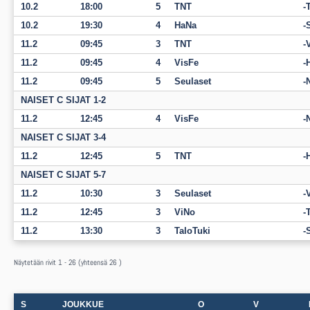
10.2
18:00
5
TNT
10.2
19:30
4
HaNa
11.2
09:45
3
TNT
11.2
09:45
4
VisFe
11.2
09:45
5
Seulaset
NAISET C SIJAT 1-2
11.2
12:45
4
VisFe
NAISET C SIJAT 3-4
11.2
12:45
5
TNT
NAISET C SIJAT 5-7
11.2
10:30
3
Seulaset
11.2
12:45
3
ViNo
11.2
13:30
3
TaloTuki
Näytetään rivit 1 - 26 (yhteensä 26 )
S
JOUKKUE
O
V