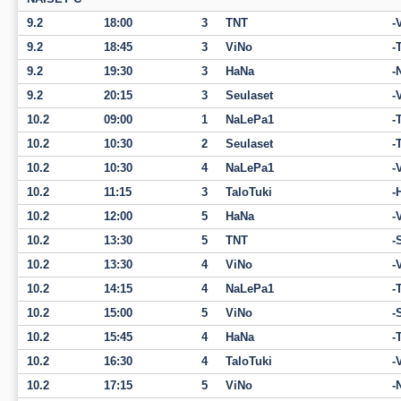
9.2
18:00
3
TNT
9.2
18:45
3
ViNo
9.2
19:30
3
HaNa
9.2
20:15
3
Seulaset
10.2
09:00
1
NaLePa1
10.2
10:30
2
Seulaset
10.2
10:30
4
NaLePa1
10.2
11:15
3
TaloTuki
10.2
12:00
5
HaNa
10.2
13:30
5
TNT
10.2
13:30
4
ViNo
10.2
14:15
4
NaLePa1
10.2
15:00
5
ViNo
10.2
15:45
4
HaNa
10.2
16:30
4
TaloTuki
10.2
17:15
5
ViNo