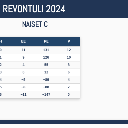
REVONTULI 2024
NAISET C
H
EE
PE
P
0
11
131
12
1
9
126
10
2
4
55
8
3
0
12
6
4
−5
−89
4
5
−8
−88
2
6
−11
−147
0