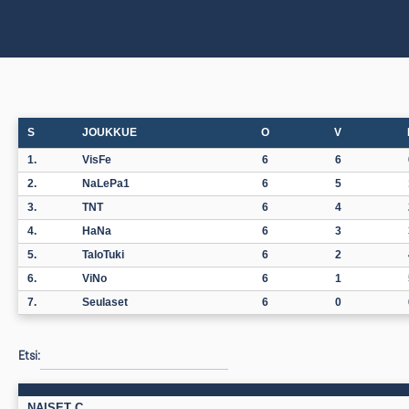
S
JOUKKUE
O
V
1.
VisFe
6
6
2.
NaLePa1
6
5
3.
TNT
6
4
4.
HaNa
6
3
5.
TaloTuki
6
2
6.
ViNo
6
1
7.
Seulaset
6
0
Etsi:
NAISET C