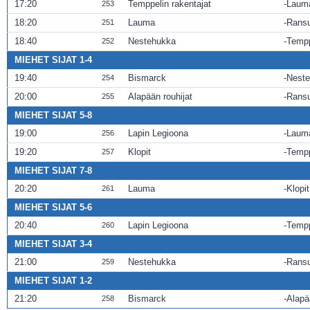
17:20
Temppelin rakentajat
Laum
253
18:20
Lauma
Rans
251
18:40
Nestehukka
Tempp
252
MIEHET SIJAT 1-4
19:40
Bismarck
Nest
254
20:00
Alapään rouhijat
Rans
255
MIEHET SIJAT 5-8
19:00
Lapin Legioona
Laum
256
19:20
Klopit
Tempp
257
MIEHET SIJAT 7-8
20:20
Lauma
Klopit
261
MIEHET SIJAT 5-6
20:40
Lapin Legioona
Tempp
260
MIEHET SIJAT 3-4
21:00
Nestehukka
Rans
259
MIEHET SIJAT 1-2
21:20
Bismarck
Alapä
258