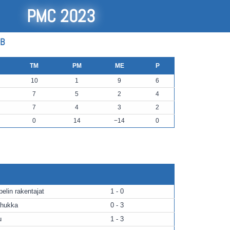
PMC 2023
 B
TM
PM
ME
P
10
1
9
6
7
5
2
4
7
4
3
2
0
14
−14
0
elin rakentajat
1 - 0
ehukka
0 - 3
u
1 - 3