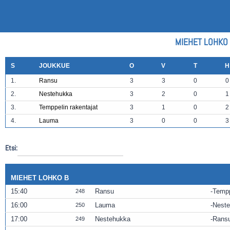
MIEHET LOHKO
S
JOUKKUE
O
V
T
H
1.
Ransu
3
3
0
0
2.
Nestehukka
3
2
0
1
3.
Temppelin rakentajat
3
1
0
2
4.
Lauma
3
0
0
3
Etsi:
MIEHET LOHKO B
15:40
Ransu
Tempp
248
16:00
Lauma
Nest
250
17:00
Nestehukka
Rans
249