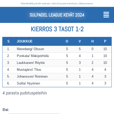
Kääntämällä puhelin vaakaan, näet erä ja peli-erotuksen, ottelunumeron
SULPADEL LEAGUE KEVÄT 2024
KIERROS 3 TASOT 1-2
S
JOUKKUE
O
V
H
P
1.
Wennberg/ Olsson
5
5
0
15
2.
Ponkala/ Mäkipörhölä
5
4
1
10
3.
Laukkanen/ Röyttä
5
3
2
10
4.
Mustajärvi/ Tilus
5
1
4
4
5.
Johansson/ Roininen
5
1
4
3
6.
Sulila/ Hyytinen
5
1
4
3
4 parasta pudotuspeleihin
Etsi: