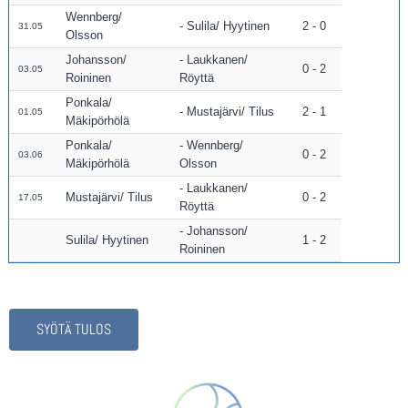
Wennberg/
Sulila/ Hyytinen
2 - 0
31.05
Olsson
Johansson/
Laukkanen/
0 - 2
03.05
Roininen
Röyttä
Ponkala/
Mustajärvi/ Tilus
2 - 1
01.05
Mäkipörhölä
Ponkala/
Wennberg/
0 - 2
03.06
Mäkipörhölä
Olsson
Laukkanen/
Mustajärvi/ Tilus
0 - 2
17.05
Röyttä
Johansson/
Sulila/ Hyytinen
1 - 2
Roininen
SYÖTÄ TULOS