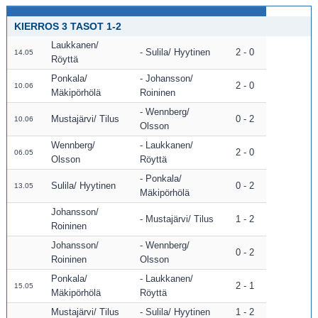
KIERROS 3 TASOT 1-2
Laukkanen/
Sulila/ Hyytinen
2 - 0
14.05
Röyttä
Ponkala/
Johansson/
2 - 0
10.06
Mäkipörhölä
Roininen
Wennberg/
Mustajärvi/ Tilus
0 - 2
10.06
Olsson
Wennberg/
Laukkanen/
2 - 0
06.05
Olsson
Röyttä
Ponkala/
Sulila/ Hyytinen
0 - 2
13.05
Mäkipörhölä
Johansson/
Mustajärvi/ Tilus
1 - 2
Roininen
Johansson/
Wennberg/
0 - 2
Roininen
Olsson
Ponkala/
Laukkanen/
2 - 1
15.05
Mäkipörhölä
Röyttä
Mustajärvi/ Tilus
Sulila/ Hyytinen
1 - 2