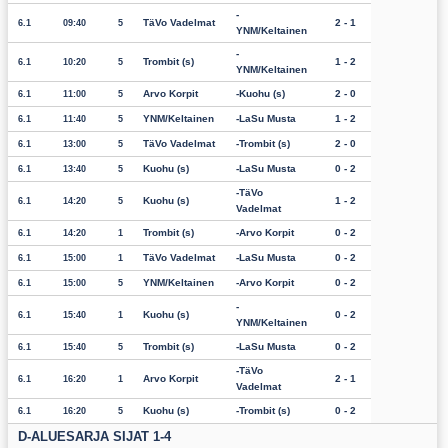
TäVo Vadelmat
2 - 1
6.1
09:40
5
YNM/Keltainen
Trombit (s)
1 - 2
6.1
10:20
5
YNM/Keltainen
Arvo Korpit
Kuohu (s)
2 - 0
6.1
11:00
5
YNM/Keltainen
LaSu Musta
1 - 2
6.1
11:40
5
TäVo Vadelmat
Trombit (s)
2 - 0
6.1
13:00
5
Kuohu (s)
LaSu Musta
0 - 2
6.1
13:40
5
TäVo
Kuohu (s)
1 - 2
6.1
14:20
5
Vadelmat
Trombit (s)
Arvo Korpit
0 - 2
6.1
14:20
1
TäVo Vadelmat
LaSu Musta
0 - 2
6.1
15:00
1
YNM/Keltainen
Arvo Korpit
0 - 2
6.1
15:00
5
Kuohu (s)
0 - 2
6.1
15:40
1
YNM/Keltainen
Trombit (s)
LaSu Musta
0 - 2
6.1
15:40
5
TäVo
Arvo Korpit
2 - 1
6.1
16:20
1
Vadelmat
Kuohu (s)
Trombit (s)
0 - 2
6.1
16:20
5
D-ALUESARJA SIJAT 1-4