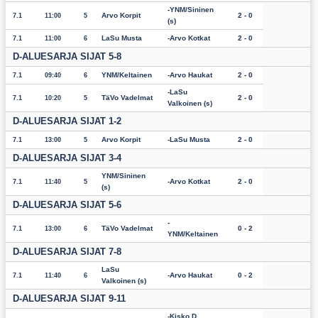
YNM/Sininen
Arvo Korpit
2 - 0
7.1
11:00
5
(s)
LaSu Musta
Arvo Kotkat
2 - 0
7.1
11:00
6
D-ALUESARJA SIJAT 5-8
YNM/Keltainen
Arvo Haukat
2 - 0
7.1
09:40
6
LaSu
TäVo Vadelmat
2 - 0
7.1
10:20
5
Valkoinen (s)
D-ALUESARJA SIJAT 1-2
Arvo Korpit
LaSu Musta
2 - 0
7.1
13:00
5
D-ALUESARJA SIJAT 3-4
YNM/Sininen
Arvo Kotkat
2 - 0
7.1
11:40
5
(s)
D-ALUESARJA SIJAT 5-6
TäVo Vadelmat
0 - 2
7.1
13:00
6
YNM/Keltainen
D-ALUESARJA SIJAT 7-8
LaSu
Arvo Haukat
0 - 2
7.1
11:40
6
Valkoinen (s)
D-ALUESARJA SIJAT 9-11
Kisko D