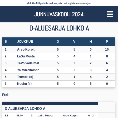
Kääntämällä puhelin vaakaan, näet erä ja piste-erotuksen jne.
JUNNUVASKOOLI 2024
D-ALUESARJA LOHKO A
S
JOUKKUE
O
V
H
P
1.
Arvo Korpit
5
5
0
10
2.
LaSu Musta
5
4
1
8
3.
TäVo Vadelmat
5
3
2
6
4.
YNM/Keltainen
5
2
3
4
5.
Trombit (s)
5
1
4
2
6.
Kuohu (s)
5
0
5
0
Etsi:
D-ALUESARJA LOHKO A
LaSu Musta
Arvo Korpit
0 - 2
6.1
09:00
5