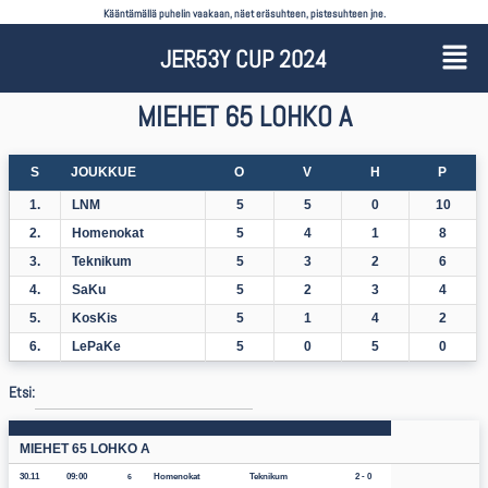
Kääntämällä puhelin vaakaan, näet eräsuhteen, pistesuhteen jne.
JER53Y CUP 2024
MIEHET 65 LOHKO A
S
JOUKKUE
O
V
H
P
1.
LNM
5
5
0
10
2.
Homenokat
5
4
1
8
3.
Teknikum
5
3
2
6
4.
SaKu
5
2
3
4
5.
KosKis
5
1
4
2
6.
LePaKe
5
0
5
0
Etsi:
MIEHET 65 LOHKO A
30.11
09:00
Homenokat
Teknikum
2 - 0
6