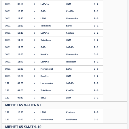
30.11
09:50
LePaKe
LNM
0 - 2
5
30.11
10:40
SaKu
KosKis
2 - 1
5
30.11
12:20
LNM
Homenokat
2 - 0
5
30.11
12:20
Teknikum
SaKu
2 - 1
6
30.11
13:10
LePaKe
KosKis
0 - 2
5
30.11
14:00
Teknikum
LNM
0 - 2
6
30.11
14:50
SaKu
LePaKe
2 - 1
5
30.11
14:50
KosKis
Homenokat
0 - 2
6
30.11
15:40
LePaKe
Teknikum
1 - 2
6
30.11
16:30
Homenokat
SaKu
2 - 0
6
30.11
17:20
KosKis
LNM
0 - 2
5
1.12
09:00
Homenokat
LePaKe
2 - 0
5
1.12
09:00
Teknikum
KosKis
2 - 0
6
1.12
09:50
SaKu
LNM
0 - 2
6
MIEHET 65 VÄLIERÄT
1.12
10:40
LNM
Konkarit
2 - 0
5
1.12
10:40
Homenokat
WellParrat
0 - 2
6
MIEHET 65 SIJAT 9-10