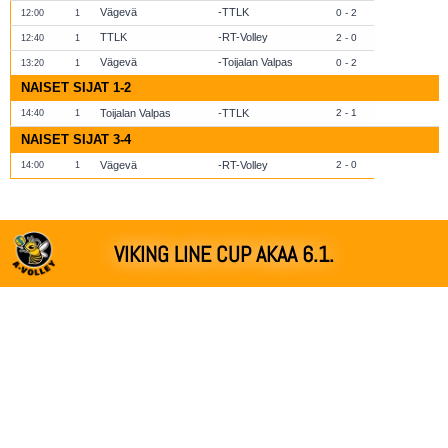
Vägevä
TTLK
0 - 2
12:00
1
TTLK
RT-Volley
2 - 0
12:40
1
Vägevä
Toijalan Valpas
0 - 2
13:20
1
NAISET SIJAT 1-2
Toijalan Valpas
TTLK
2 - 1
14:40
1
NAISET SIJAT 3-4
Vägevä
RT-Volley
2 - 0
14:00
1
VIKING LINE CUP AKAA 6.1.