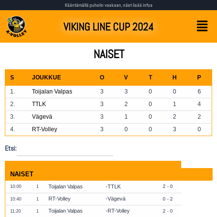
Kääntämällä puhelin vaakaan, näet lisää infoa
VIKING LINE CUP 2024
NAISET
S
JOUKKUE
O
V
T
H
P
1.
Toijalan Valpas
3
3
0
0
6
2.
TTLK
3
2
0
1
4
3.
Vägevä
3
1
0
2
2
4.
RT-Volley
3
0
0
3
0
Etsi:
NAISET
Toijalan Valpas
TTLK
2 - 0
10:00
1
RT-Volley
Vägevä
0 - 2
10:40
1
Toijalan Valpas
RT-Volley
2 - 0
11:20
1