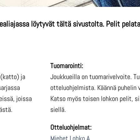
realiajassa löytyvät tältä sivustolta. Pelit pelat
Tuomarointi:
(katto) ja
Joukkueilla on tuomarivelvoite. T
sarjassa
otteluohjelmista. Käännä puhelin v
eissä, joissa
Katso myös toisen lohkon pelit, si
ästä.
siellä.
Otteluohjelmat:
Miehet Lohko A