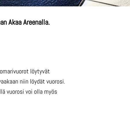
aan Akaa Areenalla.
uomarivuorot löytyvät
aakaan niin löydät vuorosi.
llä vuorosi voi olla myös