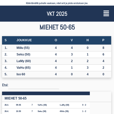
Kääntämällä puhelin vaakaan, näet erä ja piste-erotuksen jne.
VKT 2025
MIEHET 50-65
S
JOUKKUE
O
V
H
P
1.
Miilu (55)
4
4
0
8
2.
Seku (50)
4
3
1
6
3.
LaMy (60)
4
2
2
4
4.
VaHu (65)
4
1
3
2
5.
Iso 60
4
0
4
0
Etsi:
MIEHET 50-65
26.4.
09:45
7
VaHu (65)
LaMy (60)
0 - 2
26.4.
10:30
7
Seku (50)
Miilu (55)
1 - 2