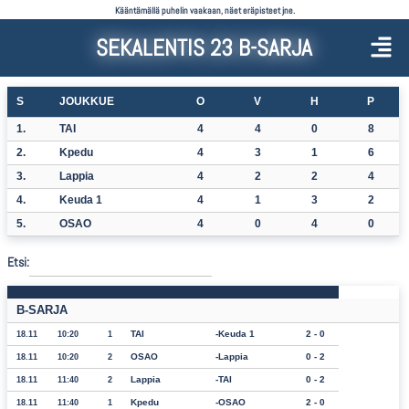
Kääntämällä puhelin vaakaan, näet eräpisteet jne.
SEKALENTIS 23 B-SARJA
S
JOUKKUE
O
V
H
P
1.
TAI
4
4
0
8
2.
Kpedu
4
3
1
6
3.
Lappia
4
2
2
4
4.
Keuda 1
4
1
3
2
5.
OSAO
4
0
4
0
Etsi:
B-SARJA
TAI
Keuda 1
2 - 0
18.11
10:20
1
OSAO
Lappia
0 - 2
18.11
10:20
2
Lappia
TAI
0 - 2
18.11
11:40
2
Kpedu
OSAO
2 - 0
18.11
11:40
1