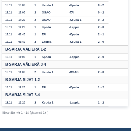
Keuda 1
Kpedu
0 - 2
18.11
13:00
1
OSAO
TAI
0 - 2
18.11
13:00
2
OSAO
Keuda 1
0 - 2
18.11
14:20
2
Kpedu
Lappia
2 - 0
18.11
14:20
1
TAI
Kpedu
2 - 1
19.11
09:40
1
Lappia
Keuda 1
2 - 0
19.11
09:40
2
B-SARJA VÄLIERÄ 1-2
Kpedu
Lappia
2 - 0
19.11
11:00
1
B-SARJA VÄLIERÄ 3-4
Keuda 1
OSAO
2 - 0
19.11
11:00
2
B-SARJA SIJAT 1-2
TAI
Kpedu
1 - 2
19.11
12:20
1
B-SARJA SIJAT 3-4
Keuda 1
Lappia
1 - 2
19.11
12:20
2
Näytetään rivit 1 - 14 (yhteensä 14 )