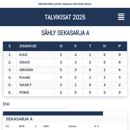
Kääntämällä puhelin vaakaan näet lisää tietoa.
TALVIKISAT 2025
SÄHLY SEKASARJA A
S
JOUKKUE
O
V
T
H
P
1.
KAO
5
4
1
0
9
2.
OSAO
5
3
2
0
8
3.
GRADIA
5
3
0
2
6
4.
Keuda
5
2
1
2
5
5.
SASKY
5
1
0
4
2
6.
POKE
5
0
0
5
0
Etsi:
SEKASARJA A
8.2
09:00
1
KAO
Keuda
8 - 5