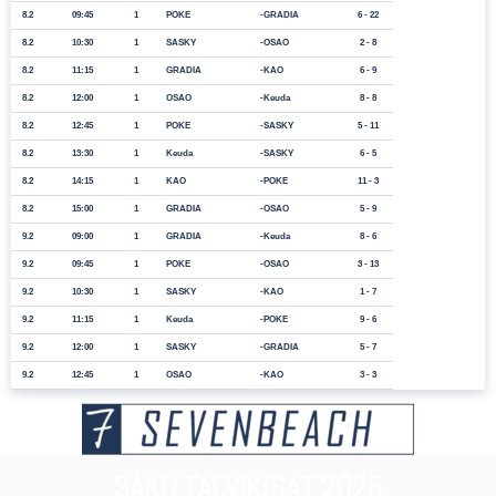
8.2
09:45
1
POKE
GRADIA
6 - 22
8.2
10:30
1
SASKY
OSAO
2 - 8
8.2
11:15
1
GRADIA
KAO
6 - 9
8.2
12:00
1
OSAO
Keuda
8 - 8
8.2
12:45
1
POKE
SASKY
5 - 11
8.2
13:30
1
Keuda
SASKY
6 - 5
8.2
14:15
1
KAO
POKE
11 - 3
8.2
15:00
1
GRADIA
OSAO
5 - 9
9.2
09:00
1
GRADIA
Keuda
8 - 6
9.2
09:45
1
POKE
OSAO
3 - 13
9.2
10:30
1
SASKY
KAO
1 - 7
9.2
11:15
1
Keuda
POKE
9 - 6
9.2
12:00
1
SASKY
GRADIA
5 - 7
9.2
12:45
1
OSAO
KAO
3 - 3
SAKU TALVIKISAT 2025