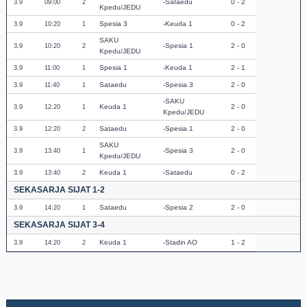
Sataedu
0 - 2
3.9
09:00
2
Kpedu/JEDU
Spesia 3
Keuda 1
0 - 2
3.9
10:20
1
SAKU
Spesia 1
2 - 0
3.9
10:20
2
Kpedu/JEDU
Spesia 1
Keuda 1
2 - 1
3.9
11:00
1
Sataedu
Spesia 3
2 - 0
3.9
11:40
1
SAKU
Keuda 1
2 - 0
3.9
12:20
1
Kpedu/JEDU
Sataedu
Spesia 1
2 - 0
3.9
12:20
2
SAKU
Spesia 3
2 - 0
3.9
13:40
1
Kpedu/JEDU
Keuda 1
Sataedu
0 - 2
3.9
13:40
2
SEKASARJA SIJAT 1-2
Sataedu
Spesia 2
2 - 0
3.9
14:20
1
SEKASARJA SIJAT 3-4
Keuda 1
Stadin AO
1 - 2
3.9
14:20
2