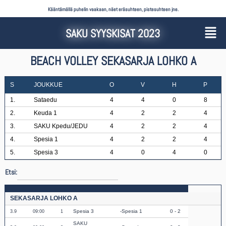
Kääntämällä puhelin vaakaan, näet eräsuhteen, pistesuhteen jne.
SAKU SYYSKISAT 2023
BEACH VOLLEY SEKASARJA LOHKO A
S
JOUKKUE
O
V
H
P
1.
Sataedu
4
4
0
8
2.
Keuda 1
4
2
2
4
3.
SAKU Kpedu/JEDU
4
2
2
4
4.
Spesia 1
4
2
2
4
5.
Spesia 3
4
0
4
0
Etsi:
SEKASARJA LOHKO A
Spesia 3
Spesia 1
0 - 2
3.9
09:00
1
SAKU