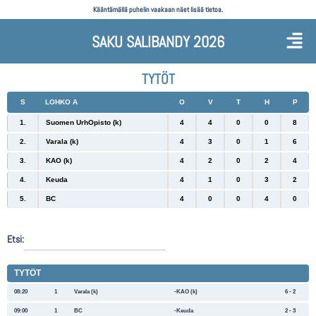
Kääntämällä puhelin vaakaan näet lisää tietoa.
SAKU SALIBANDY 2026
TYTÖT
S
LOHKO A
O
V
T
H
P
1.
Suomen UrhOpisto (k)
4
4
0
0
8
2.
Varala (k)
4
3
0
1
6
3.
KAO (k)
4
2
0
2
4
4.
Keuda
4
1
0
3
2
5.
BC
4
0
0
4
0
Etsi:
TYTÖT
08:20
1
Varala (k)
KAO (k)
6 - 2
09:00
1
BC
Keuda
2 - 3