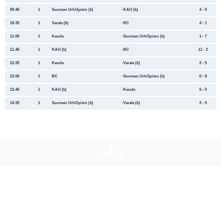
09:40
1
Suomen UrhOpisto (k)
KAO (k)
4 - 0
10:20
1
Varala (k)
BC
4 - 1
11:00
1
Keuda
Suomen UrhOpisto (k)
1 - 7
11:40
1
KAO (k)
BC
11 - 2
12:20
1
Keuda
Varala (k)
2 - 5
13:00
1
BC
Suomen UrhOpisto (k)
0 - 8
13:40
1
KAO (k)
Keuda
5 - 0
14:20
1
Suomen UrhOpisto (k)
Varala (k)
3 - 0