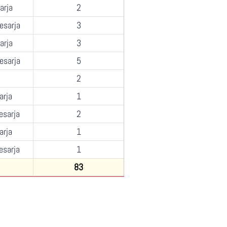
arja
2
esarja
3
arja
3
esarja
5
2
arja
1
esarja
2
arja
1
esarja
1
83