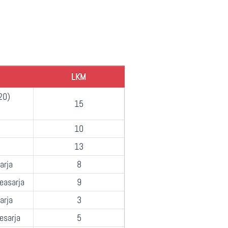
LKM
20)
15
10
13
arja
8
easarja
9
arja
3
esarja
5